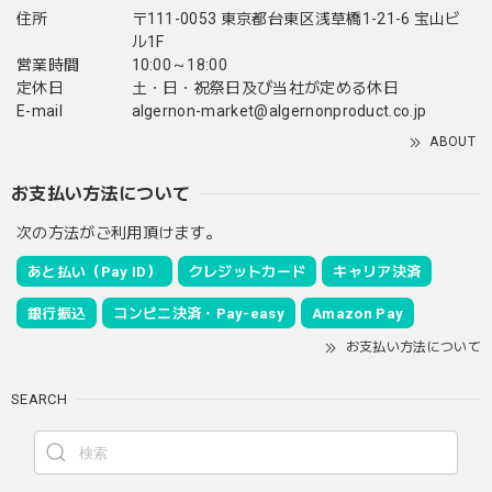
住所
〒111-0053 東京都台東区浅草橋1-21-6 宝山ビ
ル1F
営業時間
10:00～18:00
定休日
土・日・祝祭日及び当社が定める休日
E-mail
algernon-market@algernonproduct.co.jp
ABOUT
お支払い方法について
次の方法がご利用頂けます。
あと払い（Pay ID）
クレジットカード
キャリア決済
銀行振込
コンビニ決済・Pay-easy
Amazon Pay
お支払い方法について
SEARCH