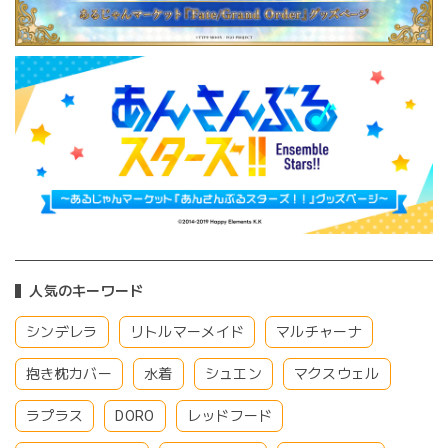
人気のキーワード
シンデレラ
リトルマーメイド
マルチャーナ
抱き枕カバー
水着
シュエン
マクスウェル
ラプラス
DORO
レッドフード