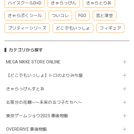
ハイスクールD×D
きゃらっぴん
きゃらとりあ
きゃらぷくシール
ついコレ
FGO
恋と深空
プリティーシリーズ
どこでもいっしょ
フィギュア
カテゴリから探す
MEGA NIKKE STORE ONLINE
【どこでもいっしょ】トロのよりみち屋
きゃらっぴんすとあ
五等分の花嫁∽〜未来の五つ子たちへ〜
東京ゲームショウ2025 事後物販
OVERDRIVE 事後物販