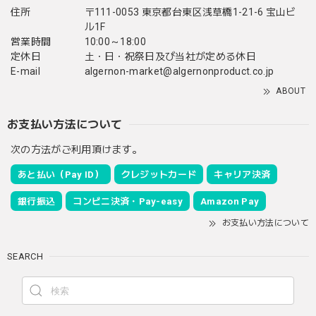
住所
〒111-0053 東京都台東区浅草橋1-21-6 宝山ビ
ル1F
営業時間
10:00～18:00
定休日
土・日・祝祭日及び当社が定める休日
E-mail
algernon-market@algernonproduct.co.jp
ABOUT
お支払い方法について
次の方法がご利用頂けます。
あと払い（Pay ID）
クレジットカード
キャリア決済
銀行振込
コンビニ決済・Pay-easy
Amazon Pay
お支払い方法について
SEARCH