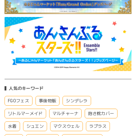
人気のキーワード
FGOフェス
事後物販
シンデレラ
リトルマーメイド
マルチャーナ
抱き枕カバー
水着
シュエン
マクスウェル
ラプラス