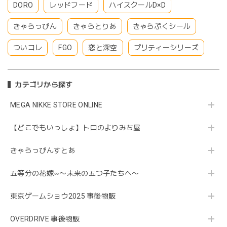
DORO
レッドフード
ハイスクールD×D
きゃらっぴん
きゃらとりあ
きゃらぷくシール
ついコレ
FGO
恋と深空
プリティーシリーズ
カテゴリから探す
MEGA NIKKE STORE ONLINE
【どこでもいっしょ】トロのよりみち屋
きゃらっぴんすとあ
五等分の花嫁∽〜未来の五つ子たちへ〜
東京ゲームショウ2025 事後物販
OVERDRIVE 事後物販