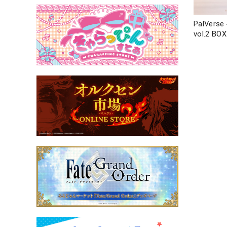
PalVer
vol.2 BOX