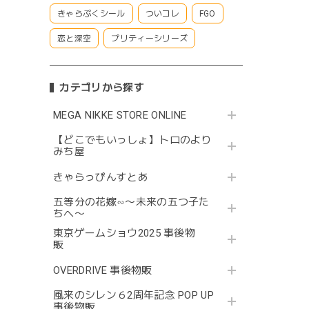
きゃらぷくシール
ついコレ
FGO
恋と深空
プリティーシリーズ
カテゴリから探す
MEGA NIKKE STORE ONLINE
【どこでもいっしょ】トロのより
みち屋
きゃらっぴんすとあ
五等分の花嫁∽〜未来の五つ子た
ちへ〜
東京ゲームショウ2025 事後物
販
OVERDRIVE 事後物販
風来のシレン６2周年記念 POP UP
事後物販