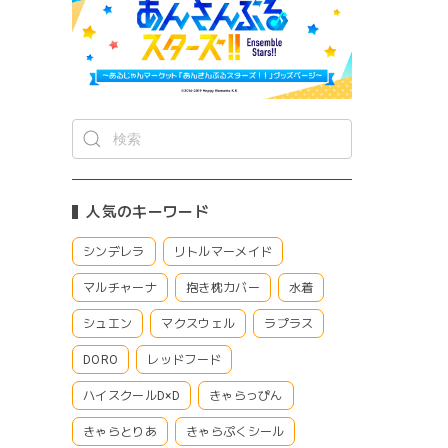
人気のキーワード
シンデレラ
リトルマーメイド
マルチャーナ
抱き枕カバー
水着
シュエン
マクスウェル
ラプラス
DORO
レッドフード
ハイスクールD×D
きゃらっぴん
きゃらとりあ
きゃらぷくシール