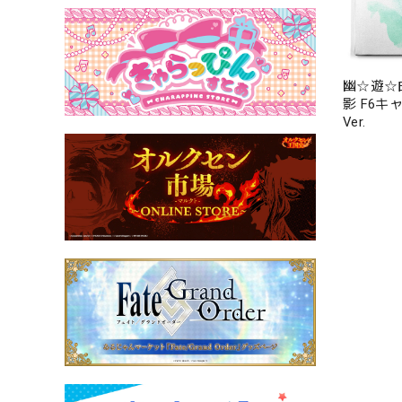
幽☆遊☆
影 F6キ
Ver.