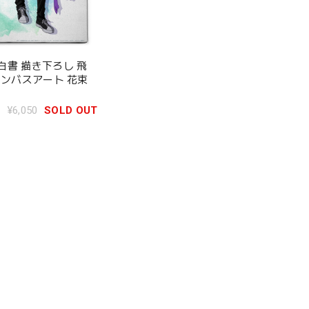
白書 描き下ろし 飛
ャンバスアート 花束
¥6,050
SOLD OUT