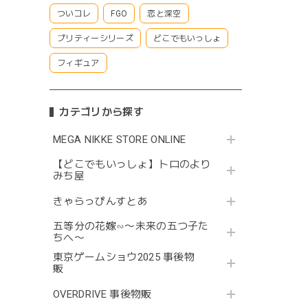
ついコレ
FGO
恋と深空
プリティーシリーズ
どこでもいっしょ
フィギュア
カテゴリから探す
MEGA NIKKE STORE ONLINE
【どこでもいっしょ】トロのより
みち屋
きゃらっぴんすとあ
五等分の花嫁∽〜未来の五つ子た
ちへ〜
東京ゲームショウ2025 事後物
販
OVERDRIVE 事後物販