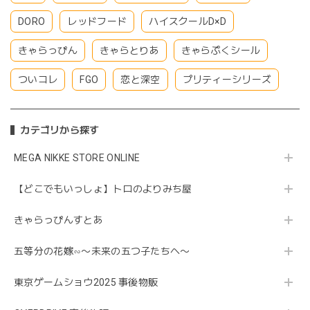
DORO
レッドフード
ハイスクールD×D
きゃらっぴん
きゃらとりあ
きゃらぷくシール
ついコレ
FGO
恋と深空
プリティーシリーズ
カテゴリから探す
MEGA NIKKE STORE ONLINE
【どこでもいっしょ】トロのよりみち屋
きゃらっぴんすとあ
五等分の花嫁∽〜未来の五つ子たちへ〜
東京ゲームショウ2025 事後物販