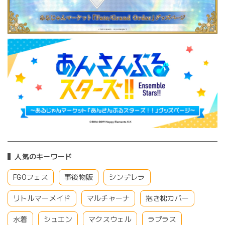
人気のキーワード
FGOフェス
事後物販
シンデレラ
リトルマーメイド
マルチャーナ
抱き枕カバー
水着
シュエン
マクスウェル
ラプラス