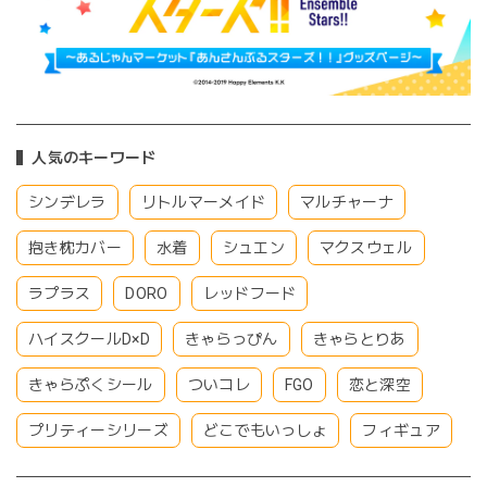
人気のキーワード
シンデレラ
リトルマーメイド
マルチャーナ
抱き枕カバー
水着
シュエン
マクスウェル
ラプラス
DORO
レッドフード
ハイスクールD×D
きゃらっぴん
きゃらとりあ
きゃらぷくシール
ついコレ
FGO
恋と深空
プリティーシリーズ
どこでもいっしょ
フィギュア