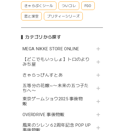
きゃらぷくシール
ついコレ
FGO
恋と深空
プリティーシリーズ
カテゴリから探す
MEGA NIKKE STORE ONLINE
【どこでもいっしょ】トロのより
みち屋
きゃらっぴんすとあ
五等分の花嫁∽〜未来の五つ子た
ちへ〜
東京ゲームショウ2025 事後物
販
OVERDRIVE 事後物販
風来のシレン６2周年記念 POP UP
事後物販