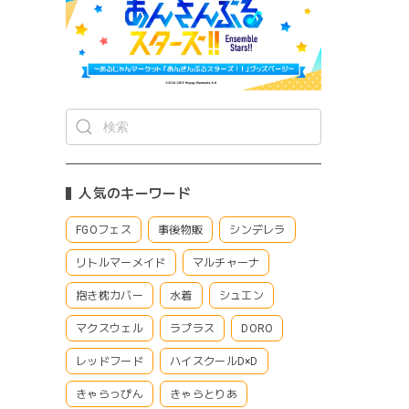
人気のキーワード
FGOフェス
事後物販
シンデレラ
リトルマーメイド
マルチャーナ
抱き枕カバー
水着
シュエン
マクスウェル
ラプラス
DORO
レッドフード
ハイスクールD×D
きゃらっぴん
きゃらとりあ