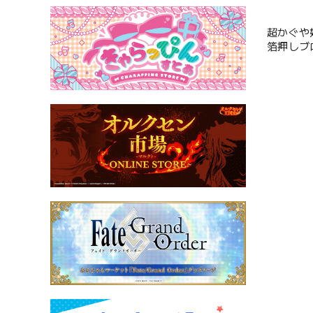
超かぐや
箔押しブ