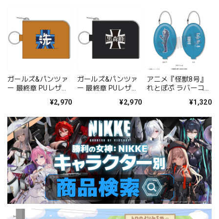
ガールズ&パンツァ
ガールズ&パンツァ
アニメ『怪獣8号』
ー 最終章 PUレザー
ー 最終章 PUレザー
れとぽぷ ラバーコイ
ウォレット(大洗女
ウォレット(黒森峰
ンケース デザインA
¥2,970
¥2,970
¥1,320
子学園)
女学園)