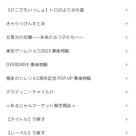
【どこでもいっしょ】トロのよりみち屋
きゃらっぴんすとあ
五等分の花嫁∽〜未来の五つ子たちへ〜
東京ゲームショウ2025 事後物販
OVERDRIVE 事後物販
風来のシレン６2周年記念 POP UP 事後物販
デスティニーチャイルド
≪あるじゃんマーケット限定商品≫
【タイトル】で探す
【レーベル】で探す