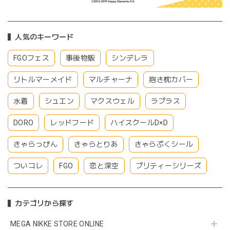
人気のキーワード
FGOフェス
事後物販
シンデレラ
リトルマーメイド
マルチャーナ
抱き枕カバー
水着
シュエン
マクスウェル
ラプラス
DORO
レッドフード
ハイスクールD×D
きゃらっぴん
きゃらとりあ
きゃらぷくシール
ついコレ
FGO
恋と深空
プリティーシリーズ
カテゴリから探す
MEGA NIKKE STORE ONLINE