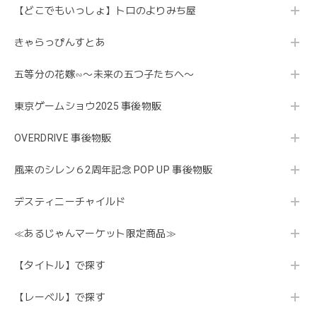
【どこでもいっしょ】トロのよりみち屋
きゃらっぴんすとあ
五等分の花嫁∽〜未来の五つ子たちへ〜
東京ゲームショウ2025 事後物販
OVERDRIVE 事後物販
風来のシレン６2周年記念 POP UP 事後物販
デスティニーチャイルド
≪あるじゃんマーケット限定商品≫
【タイトル】で探す
【レーベル】で探す