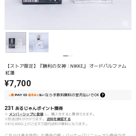
【ストア限定】『勝利の女神：NIKKE』 オードパルファム
紅蓮
¥7,700
なら
手数料無料の
翌月払いでOK
231
あるじゃんポイント
獲得
※
メンバーシップに登録
し、購入をすると獲得できます。
※別途送料がかかります。
送料を確認する
※¥10,000以上のご注文で国内送料が無料になります。
こちらは過去発売した商品の瓶・パッケージリニューアル商品です