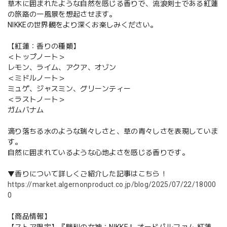
草木に囲まれたような自然を感じる香りで、流浪剣士である紅蓮
の旅路の一風景を想起させます。
NIKKEの世界観をより深くお楽しみください。
【紅蓮：香りの種類】
＜トップノート＞
レモン、ライム、アクア、オゾン
＜ミドルノート＞
ミュゲ、ジャスミン、グリーンティー
＜ラストノート＞
ガムバナム
滴り落ちる水のような瑞々しさと、草の青々しさを表現していま
す。
自然に囲まれているような心地よさを感じる香りです。
▼香りについて詳しくご紹介した記事はこちら！
https://market.algernonproduct.co.jp/blog/2025/07/22/18000
0
【商品情報】
【ストア限定】『勝利の女神：NIKKE』 オードパルファム 紅蓮