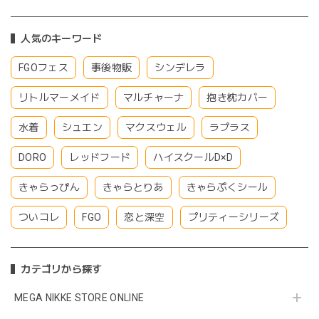
人気のキーワード
FGOフェス
事後物販
シンデレラ
リトルマーメイド
マルチャーナ
抱き枕カバー
水着
シュエン
マクスウェル
ラプラス
DORO
レッドフード
ハイスクールD×D
きゃらっぴん
きゃらとりあ
きゃらぷくシール
ついコレ
FGO
恋と深空
プリティーシリーズ
カテゴリから探す
MEGA NIKKE STORE ONLINE