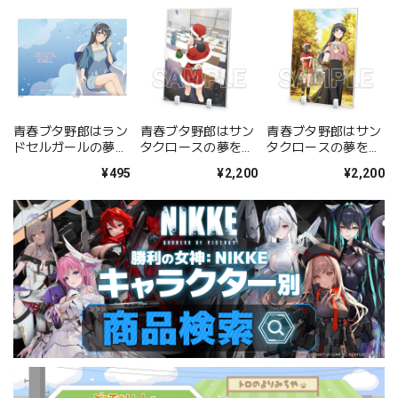
青春ブタ野郎はラン
青春ブタ野郎はサン
青春ブタ野郎はサン
ドセルガールの夢を
タクロースの夢を見
タクロースの夢を見
見ない クリアファイ
ない ティザービジュ
ない キービジュアル
¥495
¥2,200
¥2,200
ル(桜島麻衣/ルーム
アル アクリルプレー
アクリルプレート
ウェア)
ト