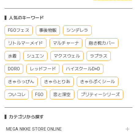
人気のキーワード
FGOフェス
事後物販
シンデレラ
リトルマーメイド
マルチャーナ
抱き枕カバー
水着
シュエン
マクスウェル
ラプラス
DORO
レッドフード
ハイスクールD×D
きゃらっぴん
きゃらとりあ
きゃらぷくシール
ついコレ
FGO
恋と深空
プリティーシリーズ
カテゴリから探す
MEGA NIKKE STORE ONLINE