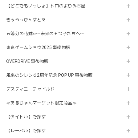
【どこでもいっしょ】トロのよりみち屋
きゃらっぴんすとあ
五等分の花嫁∽〜未来の五つ子たちへ〜
東京ゲームショウ2025 事後物販
OVERDRIVE 事後物販
風来のシレン６2周年記念 POP UP 事後物販
デスティニーチャイルド
≪あるじゃんマーケット限定商品≫
【タイトル】で探す
【レーベル】で探す