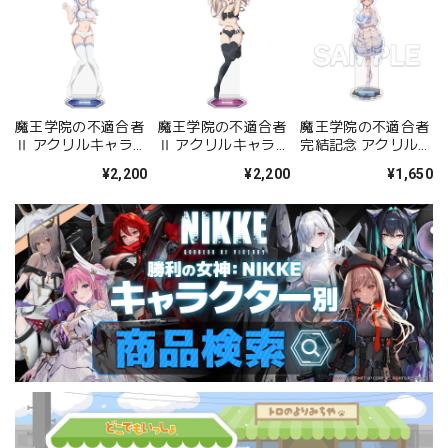
魔王学院の不適合者
魔王学院の不適合者
魔王学院の不適合者
Ⅱ アクリルキャラス
Ⅱ アクリルキャラス
完結記念 アクリルス
タンドＡ［ミーシ
タンドＢ［サーシ
タンドフィギュア ミ
¥2,200
¥2,200
¥1,650
ャ・ネクロン］ 【描
ャ・ネクロン］ 【描
ーシャ･ネクロン
き下ろし】
き下ろし】