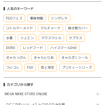
人気のキーワード
FGOフェス
事後物販
シンデレラ
リトルマーメイド
マルチャーナ
抱き枕カバー
水着
シュエン
マクスウェル
ラプラス
DORO
レッドフード
ハイスクールD×D
きゃらっぴん
きゃらとりあ
きゃらぷくシール
ついコレ
FGO
恋と深空
プリティーシリーズ
カテゴリから探す
MEGA NIKKE STORE ONLINE
【どこでもいっしょ】トロのよりみち屋