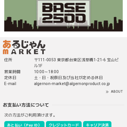
住所
〒111-0053 東京都台東区浅草橋1-21-6 宝山ビ
ル1F
営業時間
10:00～18:00
定休日
土・日・祝祭日及び当社が定める休日
E-mail
algernon-market@algernonproduct.co.jp
ABOUT
お支払い方法について
次の方法がご利用頂けます。
あと払い（Pay ID）
クレジットカード
キャリア決済