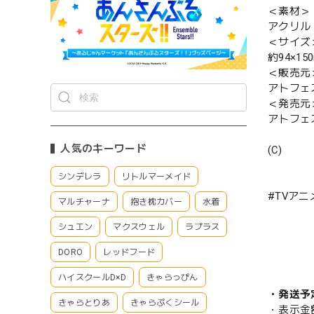
＜素材＞
アクリル
＜サイズ
約94×15
＜販売元
アトフェ
＜発売元
アトフェ
人気のキーワード
(C)
シンデレラ
リトルマーメイド
#TVア
マルチャーナ
抱き枕カバー
水着
シュエン
マクスウェル
ラプラス
DORO
レッドフード
ハイスクールD×D
きゃらっぴん
・発送予
きゃらとりあ
きゃらぷくシール
・表示金