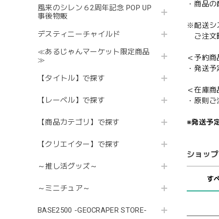
・商品の
風来のシレン６2周年記念 POP UP
事後物販
※配送シ
デスティニーチャイルド
ご注文時
≪あるじゃんマーケット限定商品
＜予約商
≫
・発送予
【タイトル】で探す
＜在庫商
【レーベル】で探す
・原則ご
※発送予
【商品カテゴリ】で探す
【クリエイター】で探す
ショップ
～推し活グッズ～
す
～ミニチュア～
BASE2500 -GEOCRAPER STORE-