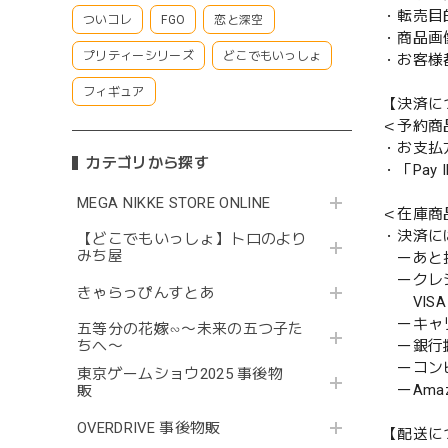
・転売目
ついコレ
FGO
恋と深空
・商品画
プリティーシリーズ
どこでもいっしょ
・お客様
フィギュア
【決済に
＜予約商
・お支払
カテゴリから探す
・「Pa
MEGA NIKKE STORE ONLINE
＜在庫商
・決済に
【どこでもいっしょ】トロのより
みち屋
ーあと払い
ークレ
きゃらっぴんすとあ
VISA／
ーキャ
五等分の花嫁∽〜未来の五つ子た
ー銀行
ちへ〜
ーコンビニ
東京ゲームショウ2025 事後物
ーAmazo
販
OVERDRIVE 事後物販
【配送に