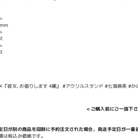
＞
0mm
＞
ス
＞
ス
ニメ『彼女､お借りします 4期』 #アクリルスタンド #七海麻美 #
＜ご購入前にご一読下さ
定日が別の商品を同時に予約注文された場合、発送予定日が一番
額は税込み価格です。