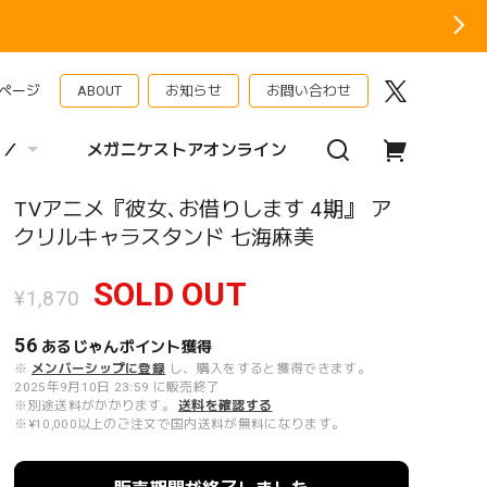
ページ
ABOUT
お知らせ
お問い合わせ
 ／
メガニケストアオンライン
TVアニメ『彼女､お借りします 4期』 ア
クリルキャラスタンド 七海麻美
SOLD OUT
¥1,870
56
あるじゃんポイント
獲得
※
メンバーシップに登録
し、購入をすると獲得できます。
2025年9月10日 23:59 に販売終了
※別途送料がかかります。
送料を確認する
※¥10,000以上のご注文で国内送料が無料になります。