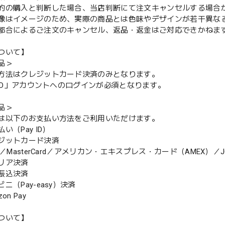
的の購入と判断した場合、当店判断にて注文キャンセルする場合
像はイメージのため、実際の商品とは色味やデザインが若干異な
都合によるご注文のキャンセル、返品・返金はご対応できかねま
ついて】
品＞
方法はクレジットカード決済のみとなります。
y ID」アカウントへのログインが必須となります。
品＞
は以下のお支払い方法をご利用いただけます。
（Pay ID）
ジットカード決済
MasterCard／アメリカン・エキスプレス・カード（AMEX）／J
リア決済
振込決済
（Pay-easy）決済
n Pay
ついて】