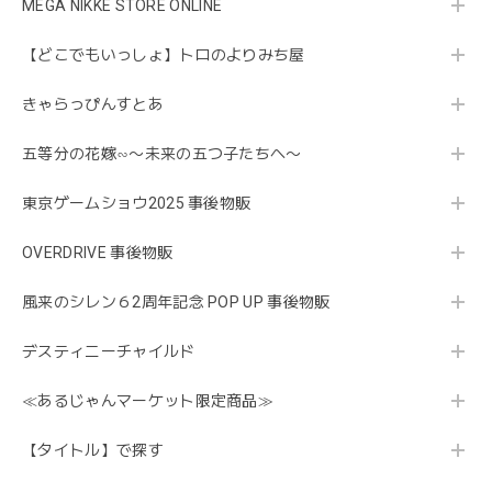
MEGA NIKKE STORE ONLINE
【どこでもいっしょ】トロのよりみち屋
きゃらっぴんすとあ
五等分の花嫁∽〜未来の五つ子たちへ〜
東京ゲームショウ2025 事後物販
OVERDRIVE 事後物販
風来のシレン６2周年記念 POP UP 事後物販
デスティニーチャイルド
≪あるじゃんマーケット限定商品≫
【タイトル】で探す