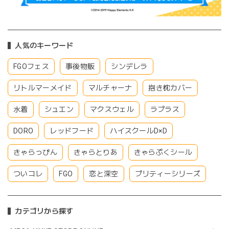
人気のキーワード
FGOフェス
事後物販
シンデレラ
リトルマーメイド
マルチャーナ
抱き枕カバー
水着
シュエン
マクスウェル
ラプラス
DORO
レッドフード
ハイスクールD×D
きゃらっぴん
きゃらとりあ
きゃらぷくシール
ついコレ
FGO
恋と深空
プリティーシリーズ
カテゴリから探す