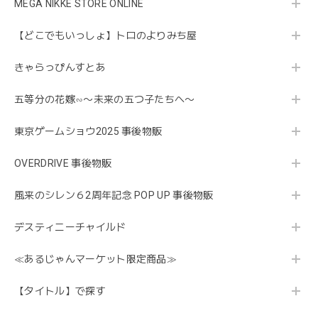
MEGA NIKKE STORE ONLINE
【どこでもいっしょ】トロのよりみち屋
きゃらっぴんすとあ
五等分の花嫁∽〜未来の五つ子たちへ〜
東京ゲームショウ2025 事後物販
OVERDRIVE 事後物販
風来のシレン６2周年記念 POP UP 事後物販
デスティニーチャイルド
≪あるじゃんマーケット限定商品≫
【タイトル】で探す