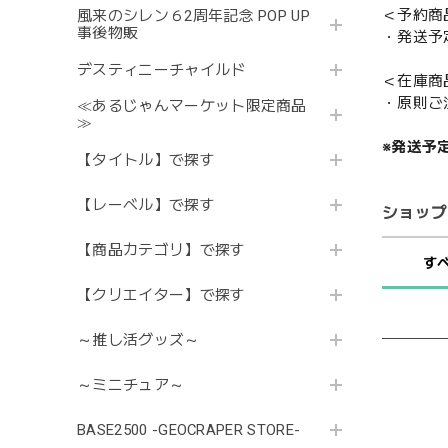
＜予約商
風来のシレン６2周年記念 POP UP
事後物販
・発送予
デスティニーチャイルド
＜在庫商
・原則ご
≪あるじゃんマーケット限定商品
≫
※発送予
【タイトル】で探す
【レーベル】で探す
ショップ
【商品カテゴリ】で探す
す
【クリエイター】で探す
～推し活グッズ～
～ミニチュア～
BASE2500 -GEOCRAPER STORE-