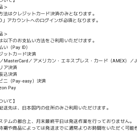
ついて】
品＞
方法はクレジットカード決済のみとなります。
y ID」アカウントへのログインが必須となります。
品＞
は以下のお支払い方法をご利用いただけます。
（Pay ID）
ジットカード決済
MasterCard／アメリカン・エキスプレス・カード（AMEX）／J
リア決済
振込決済
（Pay-easy）決済
n Pay
ついて】
配送先は、日本国内の住所のみご利用いただけます。
ステムの都合上、月末最終平日は発送作業を行っておりません。
期や商品によっては発送までに通常よりお時間をいただく可能