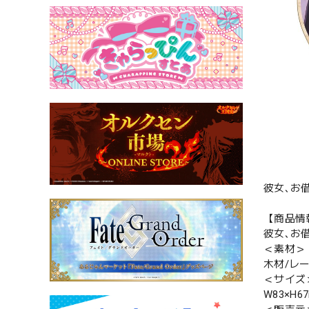
彼女､お
【商品情
彼女､お借
＜素材＞
木材/レ
＜サイズ
W83×H6