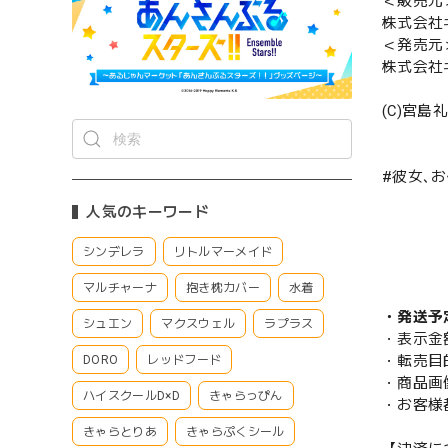
＜販売元
株式会社
＜発売元
株式会社
(C)宮
#彼女､お
人気のキーワード
シンデレラ
リトルマーメイド
マルチャーナ
抱き枕カバー
水着
・発送予
シュエン
マクスウェル
ラプラス
・表示金
・転売目
DORO
レッドフード
・商品画
ハイスクールD×D
きゃらっぴん
・お客様
きゃらとりあ
きゃらぷくシール