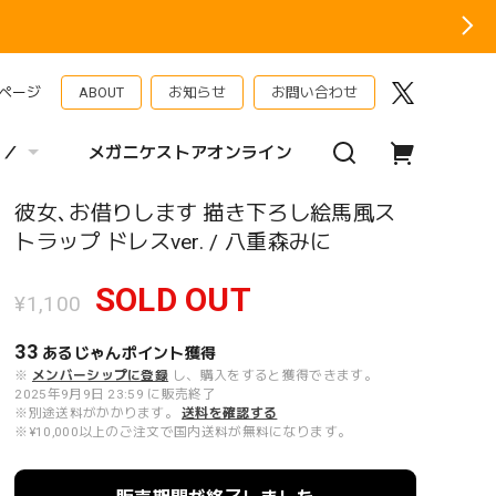
ページ
ABOUT
お知らせ
お問い合わせ
 ／
メガニケストアオンライン
彼女､お借りします 描き下ろし絵馬風ス
トラップ ドレスver. / 八重森みに
SOLD OUT
¥1,100
33
あるじゃんポイント
獲得
※
メンバーシップに登録
し、購入をすると獲得できます。
2025年9月9日 23:59 に販売終了
※別途送料がかかります。
送料を確認する
※¥10,000以上のご注文で国内送料が無料になります。