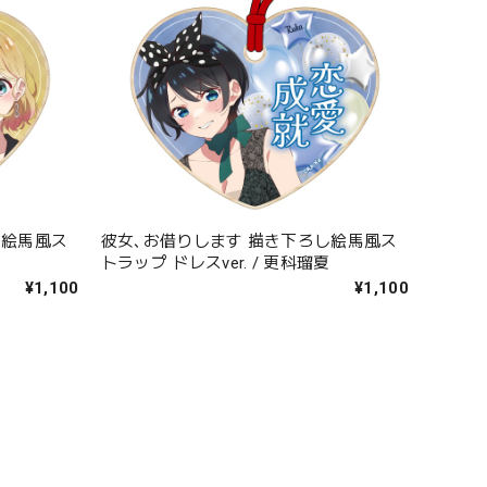
し絵馬風ス
彼女､お借りします 描き下ろし絵馬風ス
美
トラップ ドレスver. / 更科瑠夏
¥1,100
¥1,100