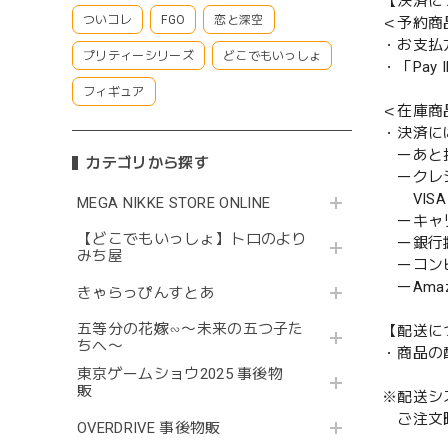
【決済に
ついコレ
FGO
恋と深空
＜予約商
・お支払
プリティーシリーズ
どこでもいっしょ
・「Pa
フィギュア
＜在庫商
・決済に
ーあと払い
カテゴリから探す
ークレ
VISA／
MEGA NIKKE STORE ONLINE
ーキャ
【どこでもいっしょ】トロのより
ー銀行
みち屋
ーコンビニ
ーAmazo
きゃらっぴんすとあ
五等分の花嫁∽〜未来の五つ子た
【配送に
ちへ〜
・商品の
東京ゲームショウ2025 事後物
販
※配送シ
ご注文時
OVERDRIVE 事後物販