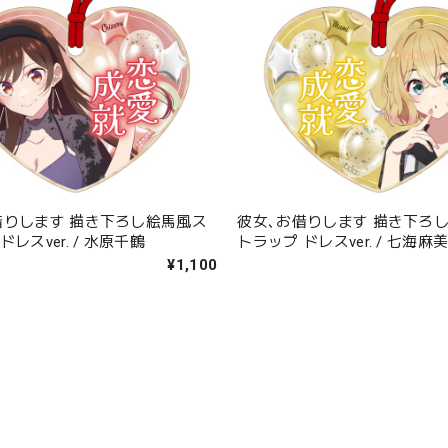
借りします 描き下ろし絵馬風ス
彼女､お借りします 描き下ろ
ドレスver. / 水原千鶴
トラップ ドレスver. / 七海麻
¥1,100