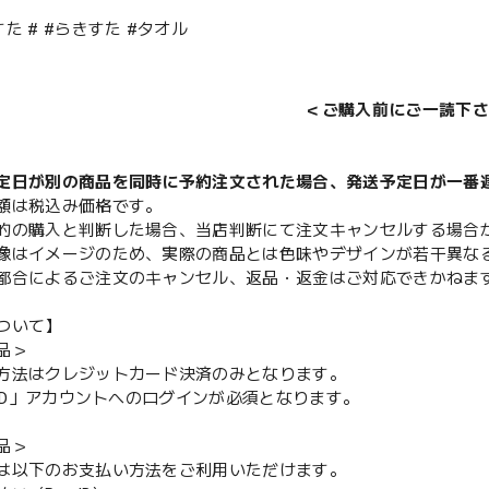
た # #らきすた #タオル
＜ご購入前にご一読下さ
定日が別の商品を同時に予約注文された場合、発送予定日が一番
額は税込み価格です。
的の購入と判断した場合、当店判断にて注文キャンセルする場合
像はイメージのため、実際の商品とは色味やデザインが若干異な
都合によるご注文のキャンセル、返品・返金はご対応できかねま
ついて】
品＞
方法はクレジットカード決済のみとなります。
y ID」アカウントへのログインが必須となります。
品＞
は以下のお支払い方法をご利用いただけます。