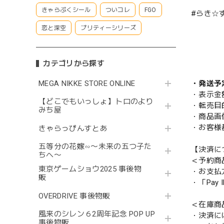
きゃらぷくシール
ついコレ
FGO
#らき☆す
恋と深空
プリティーシリーズ
カテゴリから探す
MEGA NIKKE STORE ONLINE
・発送予
・表示金
【どこでもいっしょ】トロのより
・転売目
みち屋
・商品画
・お客様
きゃらっぴんすとあ
五等分の花嫁∽〜未来の五つ子た
【決済に
ちへ〜
＜予約商
東京ゲームショウ2025 事後物
・お支払
販
・「Pa
OVERDRIVE 事後物販
＜在庫商
風来のシレン６2周年記念 POP UP
・決済に
事後物販