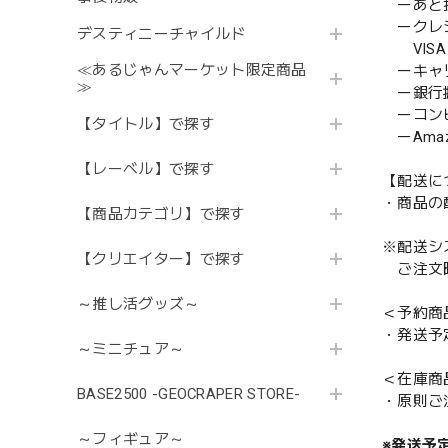
ーあと払い
ークレ
デスティニーチャイルド
VISA／
≪あるじゃんマーケット限定商品
ーキャ
≫
ー銀行
ーコンビニ
【タイトル】で探す
ーAmazo
【レーベル】で探す
【配送に
・商品の
【商品カテゴリ】で探す
※配送シ
【クリエイター】で探す
ご注文時
～推し活グッズ～
＜予約商
・発送予
～ミニチュア～
＜在庫商
BASE2500 -GEOCRAPER STORE-
・原則ご
～フィギュア～
※発送予