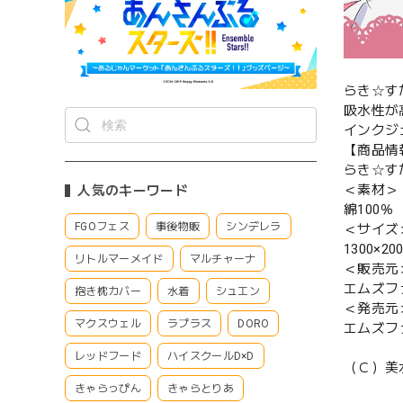
らき☆す
吸水性が
インクジ
【商品情
らき☆す
＜素材＞
人気のキーワード
綿100％
FGOフェス
事後物販
シンデレラ
＜サイズ
1300×20
リトルマーメイド
マルチャーナ
＜販売元
エムズフ
抱き枕カバー
水着
シュエン
＜発売元
マクスウェル
ラプラス
DORO
エムズフ
レッドフード
ハイスクールD×D
（Ｃ）美
きゃらっぴん
きゃらとりあ