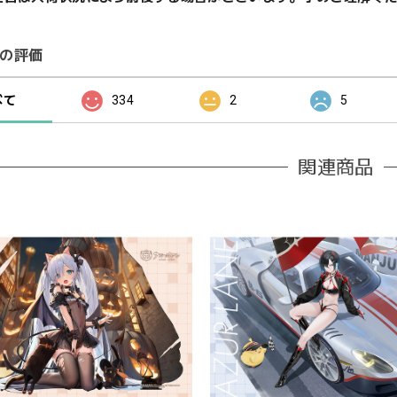
の評価
べて
334
2
5
関連商品