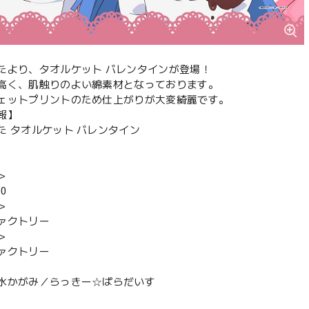
たより、タオルケット バレンタインが登場！
高く、肌触りのよい綿素材となっております。
ェットプリントのため仕上がりが大変綺麗です。
報】
た タオルケット バレンタイン
＞
00
＞
ァクトリー
＞
ァクトリー
水かがみ／らっきー☆ぱらだいす