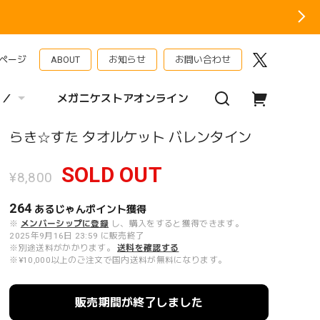
ページ
ABOUT
お知らせ
お問い合わせ
 ／
メガニケストアオンライン
らき☆すた タオルケット バレンタイン
SOLD OUT
¥8,800
264
あるじゃんポイント
獲得
※
メンバーシップに登録
し、購入をすると獲得できます。
2025年9月16日 23:59 に販売終了
※別途送料がかかります。
送料を確認する
※¥10,000以上のご注文で国内送料が無料になります。
販売期間が終了しました