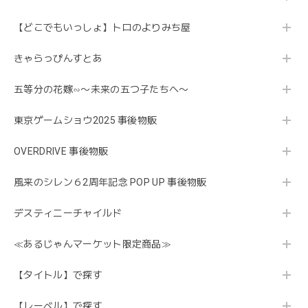
【どこでもいっしょ】トロのよりみち屋
きゃらっぴんすとあ
五等分の花嫁∽〜未来の五つ子たちへ〜
東京ゲームショウ2025 事後物販
OVERDRIVE 事後物販
風来のシレン６2周年記念 POP UP 事後物販
デスティニーチャイルド
≪あるじゃんマーケット限定商品≫
【タイトル】で探す
【レーベル】で探す