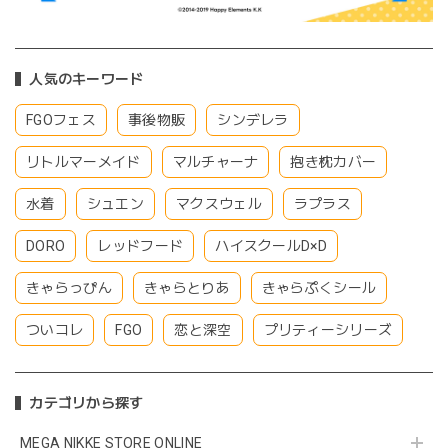
人気のキーワード
FGOフェス
事後物販
シンデレラ
リトルマーメイド
マルチャーナ
抱き枕カバー
水着
シュエン
マクスウェル
ラプラス
DORO
レッドフード
ハイスクールD×D
きゃらっぴん
きゃらとりあ
きゃらぷくシール
ついコレ
FGO
恋と深空
プリティーシリーズ
カテゴリから探す
MEGA NIKKE STORE ONLINE