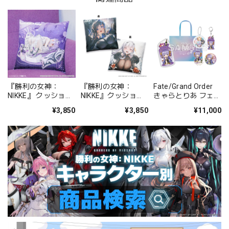
『勝利の女神：
『勝利の女神：
Fate/Grand Order
NIKKE』 クッション
NIKKE』クッション
きゃらとりあ フェス
カバー リバーレリオ
カバー ～
セット ムーンキャン
¥3,850
¥3,850
¥11,000
chapter.00-14～
サー/BBドバイ