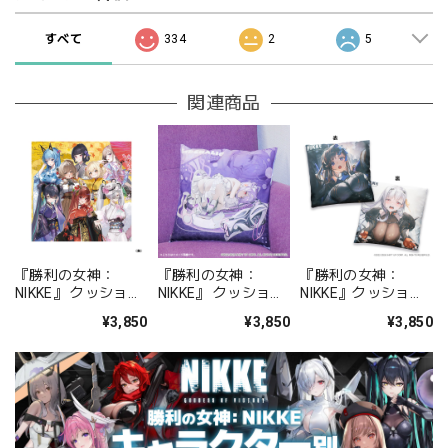
すべて
334
2
5
関連商品
『勝利の女神：
『勝利の女神：
『勝利の女神：
NIKKE』 クッション
NIKKE』 クッション
NIKKE』クッション
カバー(NIKKE in 京
カバー リバーレリオ
カバー ～
¥3,850
¥3,850
¥3,850
都 はんなりスタン
chapter.00-14～
プ回遊旅)