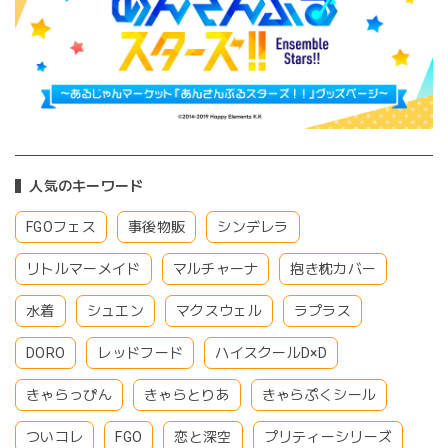
人気のキーワード
FGOフェス
事後物販
シンデレラ
リトルマーメイド
マルチャーナ
抱き枕カバー
水着
シュエン
マクスウェル
ラプラス
DORO
レッドフード
ハイスクールD×D
きゃらっぴん
きゃらとりあ
きゃらぷくシール
ついコレ
FGO
恋と深空
プリティーシリーズ