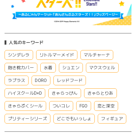
人気のキーワード
シンデレラ
リトルマーメイド
マルチャーナ
抱き枕カバー
水着
シュエン
マクスウェル
ラプラス
DORO
レッドフード
ハイスクールD×D
きゃらっぴん
きゃらとりあ
きゃらぷくシール
ついコレ
FGO
恋と深空
プリティーシリーズ
どこでもいっしょ
フィギュア