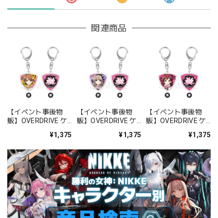
関連商品
【イベント事後物
【イベント事後物
【イベント事後物
販】OVERDRIVE ケ
販】OVERDRIVE ケ
販】OVERDRIVE ケ
ース付きピック 椎名
ース付きピック 樫原
ース付きピック 吉本
¥1,375
¥1,375
¥1,375
きらり
紗理奈
結衣