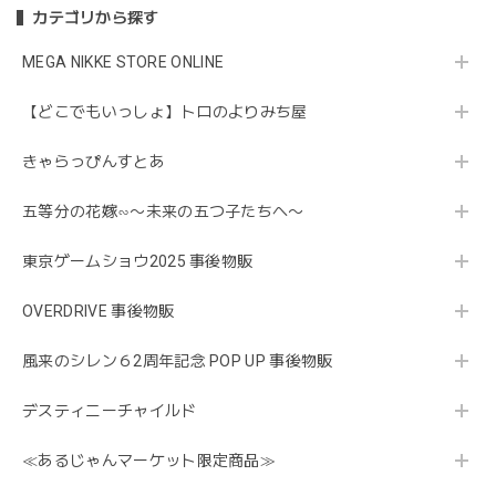
カテゴリから探す
MEGA NIKKE STORE ONLINE
【どこでもいっしょ】トロのよりみち屋
きゃらっぴんすとあ
五等分の花嫁∽〜未来の五つ子たちへ〜
東京ゲームショウ2025 事後物販
OVERDRIVE 事後物販
風来のシレン６2周年記念 POP UP 事後物販
デスティニーチャイルド
≪あるじゃんマーケット限定商品≫