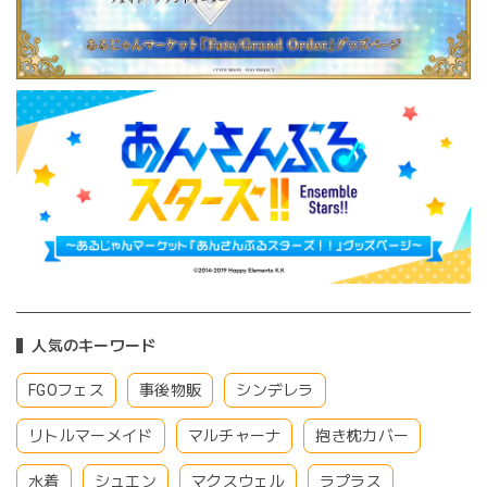
人気のキーワード
FGOフェス
事後物販
シンデレラ
リトルマーメイド
マルチャーナ
抱き枕カバー
水着
シュエン
マクスウェル
ラプラス