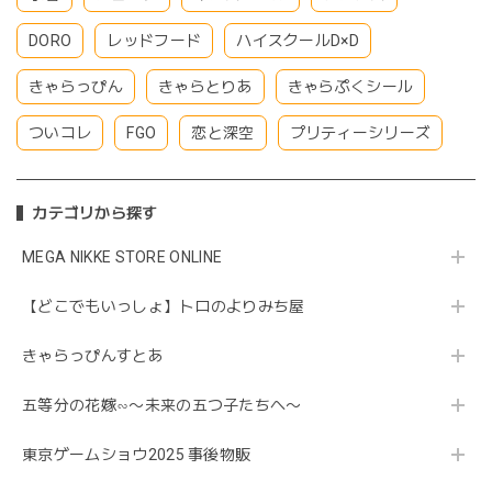
DORO
レッドフード
ハイスクールD×D
きゃらっぴん
きゃらとりあ
きゃらぷくシール
ついコレ
FGO
恋と深空
プリティーシリーズ
カテゴリから探す
MEGA NIKKE STORE ONLINE
【どこでもいっしょ】トロのよりみち屋
きゃらっぴんすとあ
五等分の花嫁∽〜未来の五つ子たちへ〜
東京ゲームショウ2025 事後物販