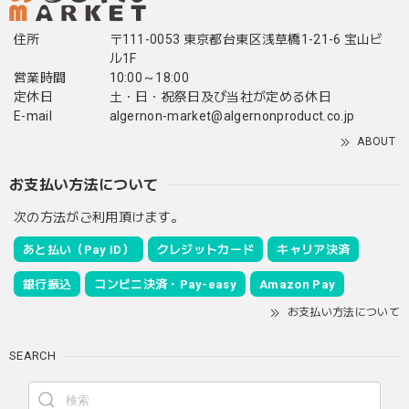
住所
〒111-0053 東京都台東区浅草橋1-21-6 宝山ビ
ル1F
営業時間
10:00～18:00
定休日
土・日・祝祭日及び当社が定める休日
E-mail
algernon-market@algernonproduct.co.jp
ABOUT
お支払い方法について
次の方法がご利用頂けます。
あと払い（Pay ID）
クレジットカード
キャリア決済
銀行振込
コンビニ決済・Pay-easy
Amazon Pay
お支払い方法について
SEARCH