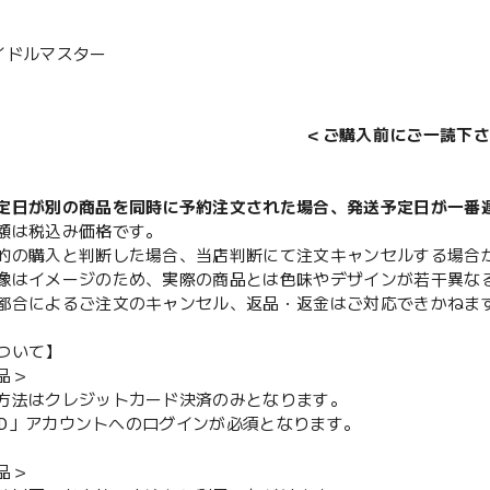
イドルマスター
＜ご購入前にご一読下さ
定日が別の商品を同時に予約注文された場合、発送予定日が一番
額は税込み価格です。
的の購入と判断した場合、当店判断にて注文キャンセルする場合
像はイメージのため、実際の商品とは色味やデザインが若干異な
都合によるご注文のキャンセル、返品・返金はご対応できかねま
ついて】
品＞
方法はクレジットカード決済のみとなります。
y ID」アカウントへのログインが必須となります。
品＞