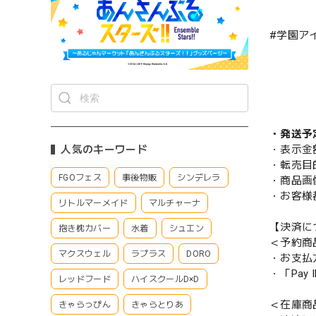
#学園ア
・発送予
人気のキーワード
・表示金
・転売目
FGOフェス
事後物販
シンデレラ
・商品画
・お客様
リトルマーメイド
マルチャーナ
【決済に
抱き枕カバー
水着
シュエン
＜予約商
マクスウェル
ラプラス
DORO
・お支払
・「Pa
レッドフード
ハイスクールD×D
＜在庫商
きゃらっぴん
きゃらとりあ