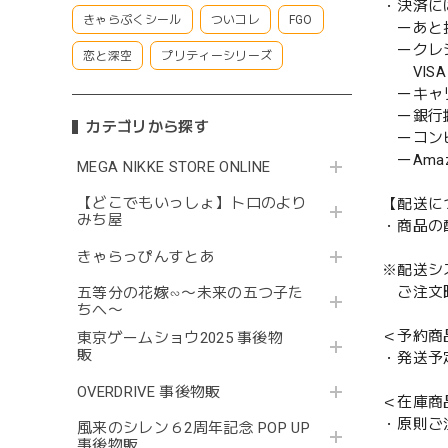
・決済に
きゃらぷくシール
ついコレ
FGO
ーあと払い
ークレ
恋と深空
プリティーシリーズ
VISA／
ーキャ
ー銀行
カテゴリから探す
ーコンビニ
ーAmazo
MEGA NIKKE STORE ONLINE
【どこでもいっしょ】トロのより
【配送に
みち屋
・商品の
きゃらっぴんすとあ
※配送シ
ご注文時
五等分の花嫁∽〜未来の五つ子た
ちへ〜
＜予約商
東京ゲームショウ2025 事後物
販
・発送予
OVERDRIVE 事後物販
＜在庫商
・原則ご
風来のシレン６2周年記念 POP UP
事後物販