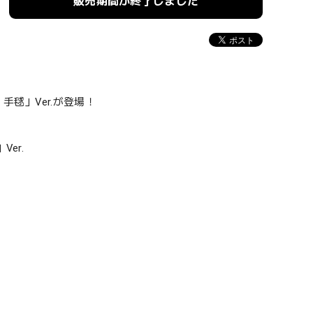
販売期間が終了しました
毬」Ver.が登場！
er.