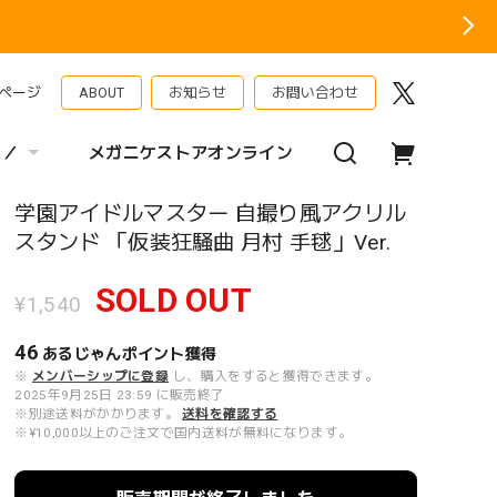
ページ
ABOUT
お知らせ
お問い合わせ
 ／
メガニケストアオンライン
学園アイドルマスター 自撮り風アクリル
スタンド 「仮装狂騒曲 月村 手毬」Ver.
SOLD OUT
¥1,540
46
あるじゃんポイント
獲得
※
メンバーシップに登録
し、購入をすると獲得できます。
2025年9月25日 23:59 に販売終了
※別途送料がかかります。
送料を確認する
※¥10,000以上のご注文で国内送料が無料になります。