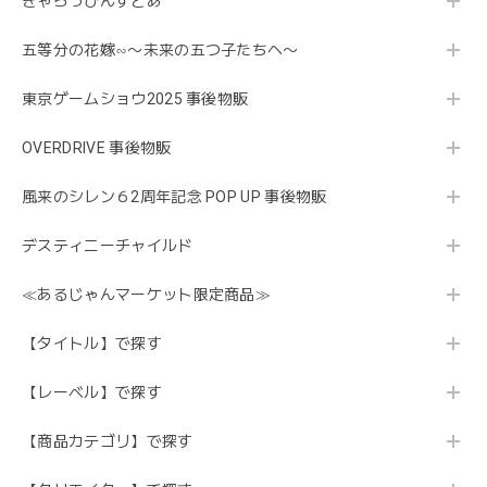
きゃらっぴんすとあ
五等分の花嫁∽〜未来の五つ子たちへ〜
東京ゲームショウ2025 事後物販
OVERDRIVE 事後物販
風来のシレン６2周年記念 POP UP 事後物販
デスティニーチャイルド
≪あるじゃんマーケット限定商品≫
【タイトル】で探す
【レーベル】で探す
【商品カテゴリ】で探す