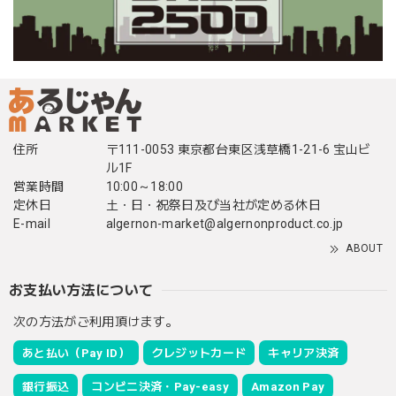
住所
〒111-0053 東京都台東区浅草橋1-21-6 宝山ビ
ル1F
営業時間
10:00～18:00
定休日
土・日・祝祭日及び当社が定める休日
E-mail
algernon-market@algernonproduct.co.jp
ABOUT
お支払い方法について
次の方法がご利用頂けます。
あと払い（Pay ID）
クレジットカード
キャリア決済
銀行振込
コンビニ決済・Pay-easy
Amazon Pay