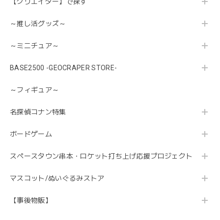
【クリエイター】で探す
～推し活グッズ～
～ミニチュア～
BASE2500 -GEOCRAPER STORE-
～フィギュア～
名探偵コナン特集
ボードゲーム
スペースタウン串本・ロケット打ち上げ応援プロジェクト
マスコット/ぬいぐるみストア
【事後物販】