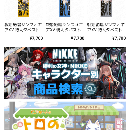
戦姫絶唱シンフォギ
戦姫絶唱シンフォギ
戦姫絶唱シンフォギ
アXV 特大タペスト
アXV 特大タペスト
アXV 特大タペスト
リー 立花 響
リー 風鳴 翼
リー マリア･カデン
¥7,700
¥7,700
¥7,700
SYMPHOGEAR
SYMPHOGEAR
ツァヴナ･イヴ
RACING ver.
RACING ver.
SYMPHOGEAR
RACING ver.