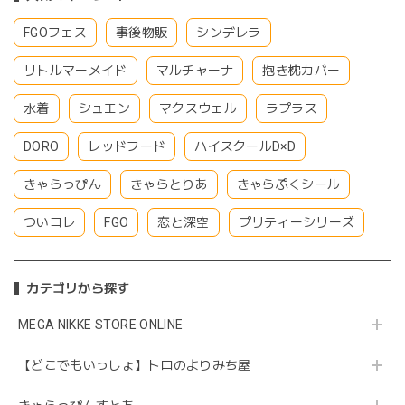
FGOフェス
事後物販
シンデレラ
リトルマーメイド
マルチャーナ
抱き枕カバー
水着
シュエン
マクスウェル
ラプラス
DORO
レッドフード
ハイスクールD×D
きゃらっぴん
きゃらとりあ
きゃらぷくシール
ついコレ
FGO
恋と深空
プリティーシリーズ
カテゴリから探す
MEGA NIKKE STORE ONLINE
【どこでもいっしょ】トロのよりみち屋