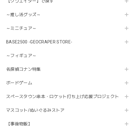
【クリエイター】で探す
～推し活グッズ～
～ミニチュア～
BASE2500 -GEOCRAPER STORE-
～フィギュア～
名探偵コナン特集
ボードゲーム
スペースタウン串本・ロケット打ち上げ応援プロジェクト
マスコット/ぬいぐるみストア
【事後物販】