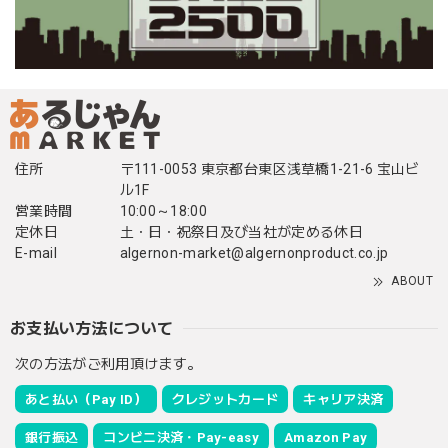
住所
〒111-0053 東京都台東区浅草橋1-21-6 宝山ビ
ル1F
営業時間
10:00～18:00
定休日
土・日・祝祭日及び当社が定める休日
E-mail
algernon-market@algernonproduct.co.jp
ABOUT
お支払い方法について
次の方法がご利用頂けます。
あと払い（Pay ID）
クレジットカード
キャリア決済
銀行振込
コンビニ決済・Pay-easy
Amazon Pay