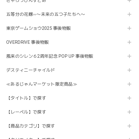
きゃらっぴんすとあ
五等分の花嫁∽〜未来の五つ子たちへ〜
東京ゲームショウ2025 事後物販
OVERDRIVE 事後物販
風来のシレン６2周年記念 POP UP 事後物販
デスティニーチャイルド
≪あるじゃんマーケット限定商品≫
【タイトル】で探す
【レーベル】で探す
【商品カテゴリ】で探す