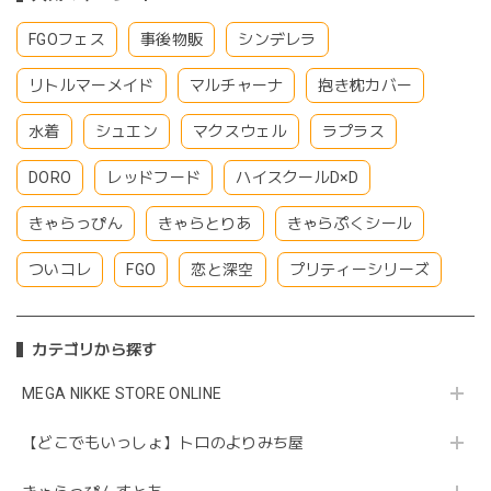
FGOフェス
事後物販
シンデレラ
リトルマーメイド
マルチャーナ
抱き枕カバー
水着
シュエン
マクスウェル
ラプラス
DORO
レッドフード
ハイスクールD×D
きゃらっぴん
きゃらとりあ
きゃらぷくシール
ついコレ
FGO
恋と深空
プリティーシリーズ
カテゴリから探す
MEGA NIKKE STORE ONLINE
【どこでもいっしょ】トロのよりみち屋