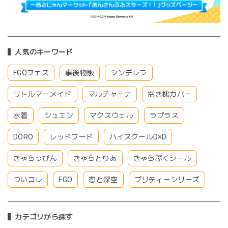
人気のキーワード
FGOフェス
事後物販
シンデレラ
リトルマーメイド
マルチャーナ
抱き枕カバー
水着
シュエン
マクスウェル
ラプラス
DORO
レッドフード
ハイスクールD×D
きゃらっぴん
きゃらとりあ
きゃらぷくシール
ついコレ
FGO
恋と深空
プリティーシリーズ
カテゴリから探す