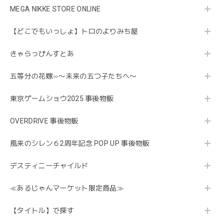
MEGA NIKKE STORE ONLINE
【どこでもいっしょ】トロのよりみち屋
きゃらっぴんすとあ
五等分の花嫁∽〜未来の五つ子たちへ〜
東京ゲームショウ2025 事後物販
OVERDRIVE 事後物販
風来のシレン６2周年記念 POP UP 事後物販
デスティニーチャイルド
≪あるじゃんマーケット限定商品≫
【タイトル】で探す