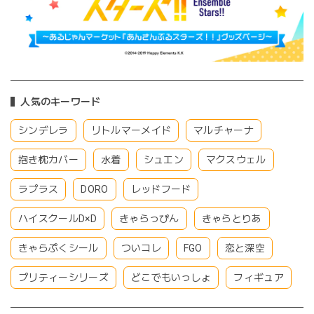
人気のキーワード
シンデレラ
リトルマーメイド
マルチャーナ
抱き枕カバー
水着
シュエン
マクスウェル
ラプラス
DORO
レッドフード
ハイスクールD×D
きゃらっぴん
きゃらとりあ
きゃらぷくシール
ついコレ
FGO
恋と深空
プリティーシリーズ
どこでもいっしょ
フィギュア