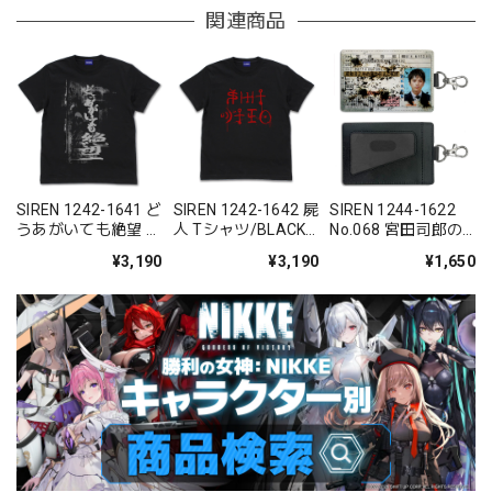
関連商品
SIREN 1242-1641 ど
SIREN 1242-1642 屍
SIREN 1244-1622
うあがいても絶望 T
人 Tシャツ/BLACK-
No.068 宮田司郎の
シャツ/BLACK-
S/M/L/XL
免許証 パスケース
¥3,190
¥3,190
¥1,650
S/M/L/XL
（ナスカン付き）