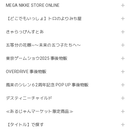
MEGA NIKKE STORE ONLINE
【どこでもいっしょ】トロのよりみち屋
きゃらっぴんすとあ
五等分の花嫁∽〜未来の五つ子たちへ〜
東京ゲームショウ2025 事後物販
OVERDRIVE 事後物販
風来のシレン６2周年記念 POP UP 事後物販
デスティニーチャイルド
≪あるじゃんマーケット限定商品≫
【タイトル】で探す