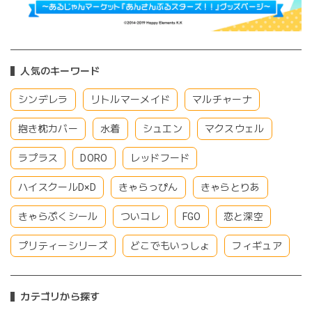
人気のキーワード
シンデレラ
リトルマーメイド
マルチャーナ
抱き枕カバー
水着
シュエン
マクスウェル
ラプラス
DORO
レッドフード
ハイスクールD×D
きゃらっぴん
きゃらとりあ
きゃらぷくシール
ついコレ
FGO
恋と深空
プリティーシリーズ
どこでもいっしょ
フィギュア
カテゴリから探す