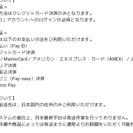
ついて】
品＞
方法はクレジットカード決済のみとなります。
y ID」アカウントへのログインが必須となります。
品＞
は以下のお支払い方法をご利用いただけます。
（Pay ID）
ジットカード決済
MasterCard／アメリカン・エキスプレス・カード（AMEX）／J
リア決済
振込決済
（Pay-easy）決済
n Pay
ついて】
配送先は、日本国内の住所のみご利用いただけます。
ステムの都合上、月末最終平日は発送作業を行っておりません。
期や商品によっては発送までに通常よりお時間をいただく可能