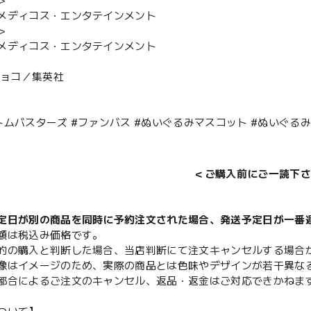
＞
メディコス・エンタテインメント
＞
メディコス・エンタテインメント
ショコ／集英社
トムバスターズ #ファンバス #ぬいぐるみマスコット #ぬいぐる
＜ご購入前にご一読下さ
定日が別の商品を同時に予約注文された場合、発送予定日が一番
額は税込み価格です。
的の購入と判断した場合、当店判断にて注文キャンセルする場合
像はイメージのため、実際の商品とは色味やデザインが若干異な
都合によるご注文のキャンセル、返品・返金はご対応できかねま