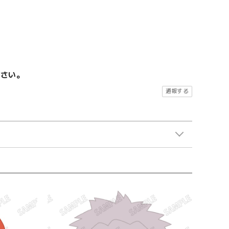
ださい。
通報する