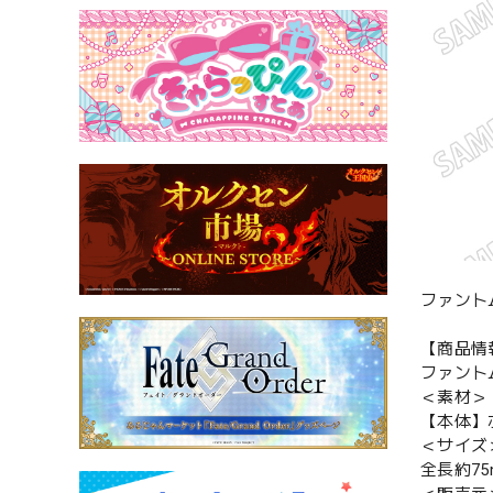
ファント
【商品情
ファント
＜素材＞
【本体】
＜サイズ
全長約75