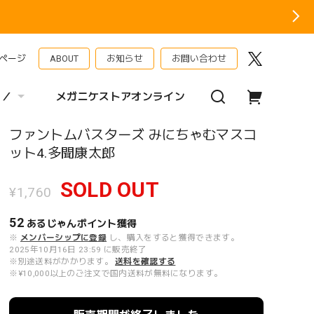
ページ
ABOUT
お知らせ
お問い合わせ
 ／
メガニケストアオンライン
ファントムバスターズ みにちゃむマスコ
ット4.多聞康太郎
SOLD OUT
¥1,760
52
あるじゃんポイント
獲得
※
メンバーシップに登録
し、購入をすると獲得できます。
2025年10月16日 23:59 に販売終了
※別途送料がかかります。
送料を確認する
※¥10,000以上のご注文で国内送料が無料になります。