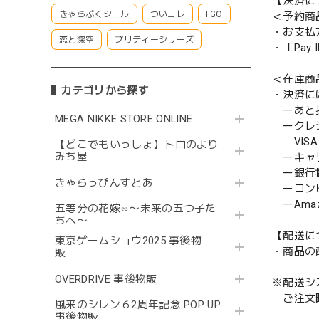
【決済に
きゃらぷくシール
ついコレ
FGO
＜予約商
・お支払
恋と深空
プリティーシリーズ
・「Pa
＜在庫商
カテゴリから探す
・決済に
ーあと払い
MEGA NIKKE STORE ONLINE
ークレ
VISA／
【どこでもいっしょ】トロのより
みち屋
ーキャ
ー銀行
きゃらっぴんすとあ
ーコンビニ
ーAmazo
五等分の花嫁∽〜未来の五つ子た
ちへ〜
【配送に
東京ゲームショウ2025 事後物
・商品の
販
OVERDRIVE 事後物販
※配送シ
ご注文時
風来のシレン６2周年記念 POP UP
事後物販