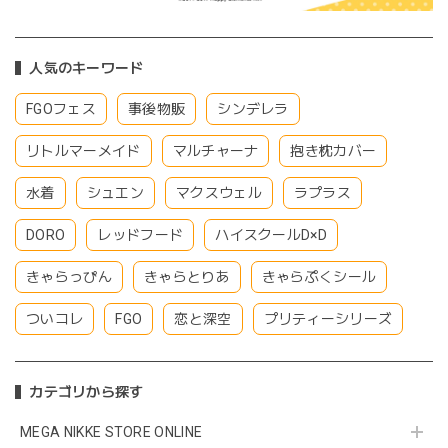
人気のキーワード
FGOフェス
事後物販
シンデレラ
リトルマーメイド
マルチャーナ
抱き枕カバー
水着
シュエン
マクスウェル
ラプラス
DORO
レッドフード
ハイスクールD×D
きゃらっぴん
きゃらとりあ
きゃらぷくシール
ついコレ
FGO
恋と深空
プリティーシリーズ
カテゴリから探す
MEGA NIKKE STORE ONLINE