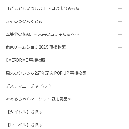
【どこでもいっしょ】トロのよりみち屋
きゃらっぴんすとあ
五等分の花嫁∽〜未来の五つ子たちへ〜
東京ゲームショウ2025 事後物販
OVERDRIVE 事後物販
風来のシレン６2周年記念 POP UP 事後物販
デスティニーチャイルド
≪あるじゃんマーケット限定商品≫
【タイトル】で探す
【レーベル】で探す