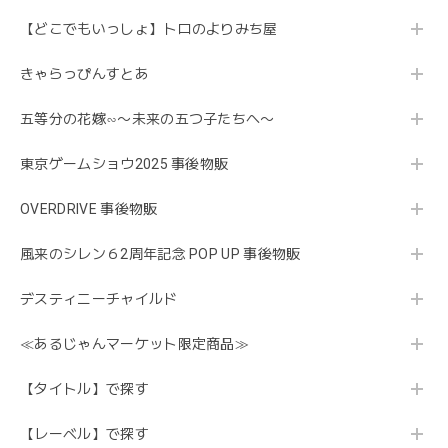
【どこでもいっしょ】トロのよりみち屋
きゃらっぴんすとあ
五等分の花嫁∽〜未来の五つ子たちへ〜
東京ゲームショウ2025 事後物販
OVERDRIVE 事後物販
風来のシレン６2周年記念 POP UP 事後物販
デスティニーチャイルド
≪あるじゃんマーケット限定商品≫
【タイトル】で探す
【レーベル】で探す