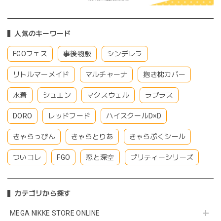
人気のキーワード
FGOフェス
事後物販
シンデレラ
リトルマーメイド
マルチャーナ
抱き枕カバー
水着
シュエン
マクスウェル
ラプラス
DORO
レッドフード
ハイスクールD×D
きゃらっぴん
きゃらとりあ
きゃらぷくシール
ついコレ
FGO
恋と深空
プリティーシリーズ
カテゴリから探す
MEGA NIKKE STORE ONLINE