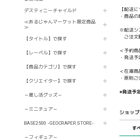
【配送に
デスティニーチャイルド
・商品の
≪あるじゃんマーケット限定商品
≫
※配送シ
ご注文時
【タイトル】で探す
＜予約商
【レーベル】で探す
・発送予
【商品カテゴリ】で探す
＜在庫商
・原則ご
【クリエイター】で探す
※発送予
～推し活グッズ～
～ミニチュア～
ショップ
BASE2500 -GEOCRAPER STORE-
す
～フィギュア～