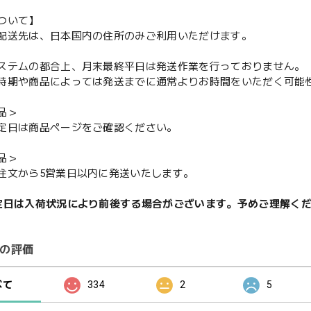
ついて】
配送先は、日本国内の住所のみご利用いただけます。
ステムの都合上、月末最終平日は発送作業を行っておりません。
期や商品によっては発送までに通常よりお時間をいただく可能
品＞
定日は商品ページをご確認ください。
品＞
注文から5営業日以内に発送いたします。
定日は入荷状況により前後する場合がございます。予めご理解く
の評価
べて
334
2
5