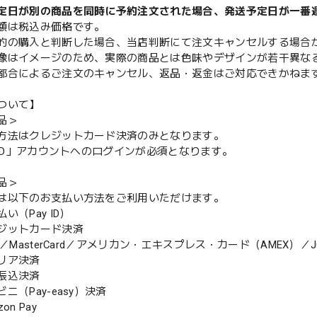
定日が別の商品を同時に予約注文された場合、発送予定日が一番
額は税込み価格です。
的の購入と判断した場合、当店判断にて注文キャンセルする場合
像はイメージのため、実際の商品とは色味やデザインが若干異な
都合によるご注文のキャンセル、返品・返金はご対応できかねま
ついて】
品＞
方法はクレジットカード決済のみとなります。
y ID」アカウントへのログインが必須となります。
品＞
は以下のお支払い方法をご利用いただけます。
（Pay ID）
ジットカード決済
MasterCard／アメリカン・エキスプレス・カード（AMEX）／J
リア決済
振込決済
（Pay-easy）決済
n Pay