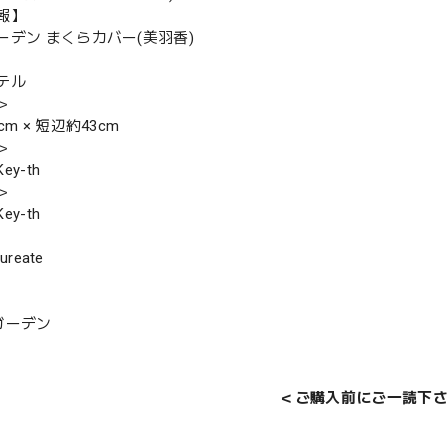
報】
ーデン まくらカバー(美羽香)
テル
＞
m × 短辺約43cm
＞
y-th
＞
y-th
ureate
ガーデン
＜ご購入前にご一読下さ