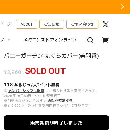
ページ
ABOUT
お知らせ
お問い合わせ
 ／
メガニケストアオンライン
バニーガーデン まくらカバー(美羽香)
SOLD OUT
¥3,960
118
あるじゃんポイント
獲得
※
メンバーシップに登録
し、購入をすると獲得できます。
2025年10月30日 23:59 に販売終了
※別途送料がかかります。
送料を確認する
※¥10,000以上のご注文で国内送料が無料になります。
販売期間が終了しました