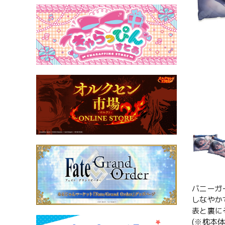
バニーガ
しなやか
表と裏に
(※枕本