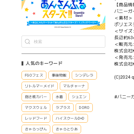
【商品情
バニーガ
＜素材＞
ポリエス
＜サイズ
長辺約63c
＜販売元
株式会社Ke
＜発売元
人気のキーワード
株式会社Ke
FGOフェス
事後物販
シンデレラ
(C)2024 q
リトルマーメイド
マルチャーナ
#バニー
抱き枕カバー
水着
シュエン
マクスウェル
ラプラス
DORO
レッドフード
ハイスクールD×D
きゃらっぴん
きゃらとりあ