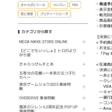
・発送予
きゃらぷくシール
ついコレ
FGO
・表示金
恋と深空
プリティーシリーズ
・転売目
・商品画
・お客様
カテゴリから探す
【決済に
MEGA NIKKE STORE ONLINE
＜予約商
・お支払
【どこでもいっしょ】トロのより
・「Pa
みち屋
きゃらっぴんすとあ
＜在庫商
・決済に
五等分の花嫁∽〜未来の五つ子た
ーあと払い
ちへ〜
ークレ
東京ゲームショウ2025 事後物
VISA／
販
ーキャ
ー銀行
OVERDRIVE 事後物販
ーコンビニ
風来のシレン６2周年記念 POP UP
ーAmazo
事後物販