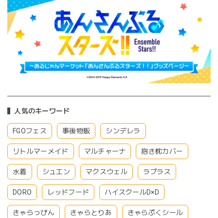
人気のキーワード
FGOフェス
事後物販
シンデレラ
リトルマーメイド
マルチャーナ
抱き枕カバー
水着
シュエン
マクスウェル
ラプラス
DORO
レッドフード
ハイスクールD×D
きゃらっぴん
きゃらとりあ
きゃらぷくシール