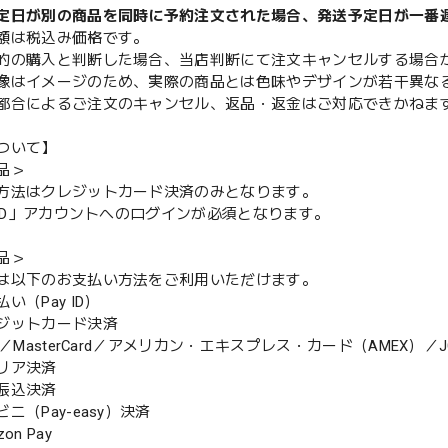
定日が別の商品を同時に予約注文された場合、発送予定日が一番
額は税込み価格です。
的の購入と判断した場合、当店判断にて注文キャンセルする場合
像はイメージのため、実際の商品とは色味やデザインが若干異な
都合によるご注文のキャンセル、返品・返金はご対応できかねま
ついて】
品＞
方法はクレジットカード決済のみとなります。
y ID」アカウントへのログインが必須となります。
品＞
は以下のお支払い方法をご利用いただけます。
（Pay ID）
ジットカード決済
MasterCard／アメリカン・エキスプレス・カード（AMEX）／J
リア決済
振込決済
（Pay-easy）決済
n Pay