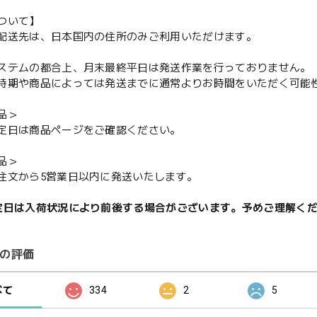
ついて】
配送先は、日本国内の住所のみご利用いただけます。
ステムの都合上、月末最終平日は発送作業を行っておりません。
期や商品によっては発送までに通常よりお時間をいただく可能
品＞
定日は商品ページをご確認ください。
品＞
注文から5営業日以内に発送いたします。
定日は入荷状況により前後する場合がございます。予めご理解く
の評価
べて
334
2
5