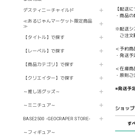
【配送に
デスティニーチャイルド
・商品の
≪あるじゃんマーケット限定商品
≫
※配送シ
ご注文時
【タイトル】で探す
＜予約商
【レーベル】で探す
・発送予
【商品カテゴリ】で探す
＜在庫商
・原則ご
【クリエイター】で探す
※発送予
～推し活グッズ～
～ミニチュア～
ショップ
BASE2500 -GEOCRAPER STORE-
す
～フィギュア～