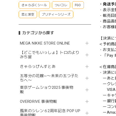
・発送予
きゃらぷくシール
ついコレ
FGO
・表示金
恋と深空
プリティーシリーズ
・転売目
・商品画
・お客様
カテゴリから探す
【決済に
MEGA NIKKE STORE ONLINE
＜予約商
・お支払
【どこでもいっしょ】トロのより
・「Pa
みち屋
きゃらっぴんすとあ
＜在庫商
・決済に
五等分の花嫁∽〜未来の五つ子た
ーあと払い
ちへ〜
ークレ
東京ゲームショウ2025 事後物
VISA／
販
ーキャ
ー銀行
OVERDRIVE 事後物販
ーコンビニ
風来のシレン６2周年記念 POP UP
ーAmazo
事後物販