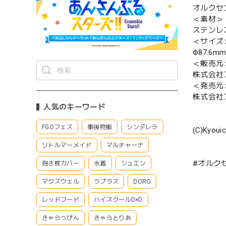
オルクセ
＜素材＞
ステンレ
＜サイズ
Φ87.6mm
＜販売元
株式会社
＜発売元
株式会社
人気のキーワード
FGOフェス
事後物販
シンデレラ
(C)Kyoui
リトルマーメイド
マルチャーナ
#オルク
抱き枕カバー
水着
シュエン
マクスウェル
ラプラス
DORO
レッドフード
ハイスクールD×D
きゃらっぴん
きゃらとりあ