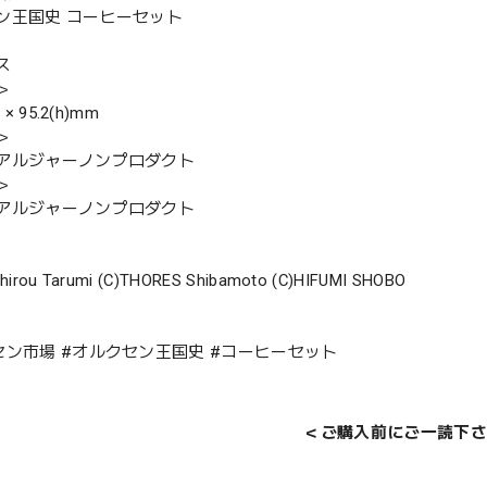
ン王国史 コーヒーセット
ス
＞
 × 95.2(h)mm
＞
アルジャーノンプロダクト
＞
アルジャーノンプロダクト
chirou Tarumi (C)THORES Shibamoto (C)HIFUMI SHOBO
セン市場 #オルクセン王国史 #コーヒーセット
＜ご購入前にご一読下さ