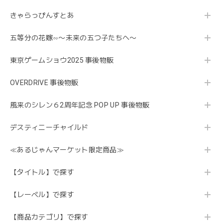
きゃらっぴんすとあ
五等分の花嫁∽〜未来の五つ子たちへ〜
東京ゲームショウ2025 事後物販
OVERDRIVE 事後物販
風来のシレン６2周年記念 POP UP 事後物販
デスティニーチャイルド
≪あるじゃんマーケット限定商品≫
【タイトル】で探す
【レーベル】で探す
【商品カテゴリ】で探す