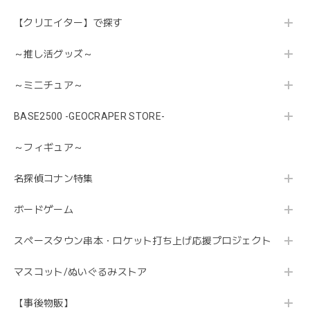
【クリエイター】で探す
～推し活グッズ～
～ミニチュア～
BASE2500 -GEOCRAPER STORE-
～フィギュア～
名探偵コナン特集
ボードゲーム
スペースタウン串本・ロケット打ち上げ応援プロジェクト
マスコット/ぬいぐるみストア
【事後物販】