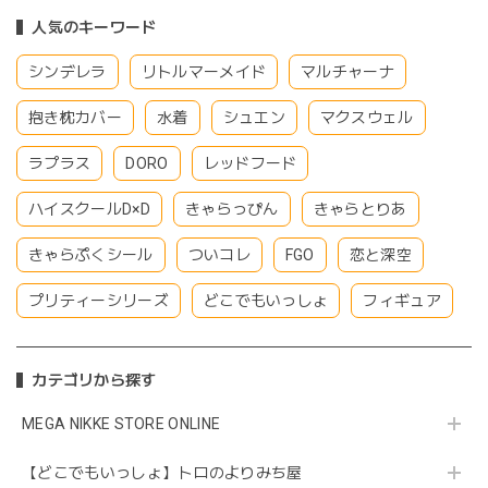
人気のキーワード
シンデレラ
リトルマーメイド
マルチャーナ
抱き枕カバー
水着
シュエン
マクスウェル
ラプラス
DORO
レッドフード
ハイスクールD×D
きゃらっぴん
きゃらとりあ
きゃらぷくシール
ついコレ
FGO
恋と深空
プリティーシリーズ
どこでもいっしょ
フィギュア
カテゴリから探す
MEGA NIKKE STORE ONLINE
【どこでもいっしょ】トロのよりみち屋