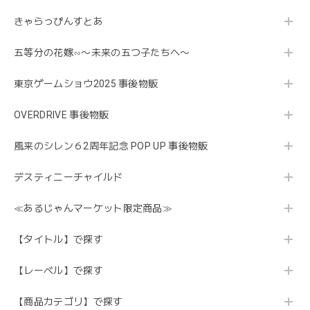
きゃらっぴんすとあ
五等分の花嫁∽〜未来の五つ子たちへ〜
東京ゲームショウ2025 事後物販
OVERDRIVE 事後物販
風来のシレン６2周年記念 POP UP 事後物販
デスティニーチャイルド
≪あるじゃんマーケット限定商品≫
【タイトル】で探す
【レーベル】で探す
【商品カテゴリ】で探す