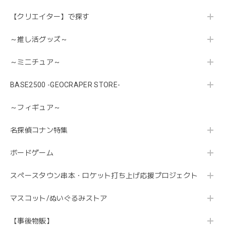
【クリエイター】で探す
～推し活グッズ～
～ミニチュア～
BASE2500 -GEOCRAPER STORE-
～フィギュア～
名探偵コナン特集
ボードゲーム
スペースタウン串本・ロケット打ち上げ応援プロジェクト
マスコット/ぬいぐるみストア
【事後物販】