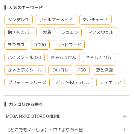
人気のキーワード
シンデレラ
リトルマーメイド
マルチャーナ
抱き枕カバー
水着
シュエン
マクスウェル
ラプラス
DORO
レッドフード
ハイスクールD×D
きゃらっぴん
きゃらとりあ
きゃらぷくシール
ついコレ
FGO
恋と深空
プリティーシリーズ
どこでもいっしょ
フィギュア
カテゴリから探す
MEGA NIKKE STORE ONLINE
【どこでもいっしょ】トロのよりみち屋