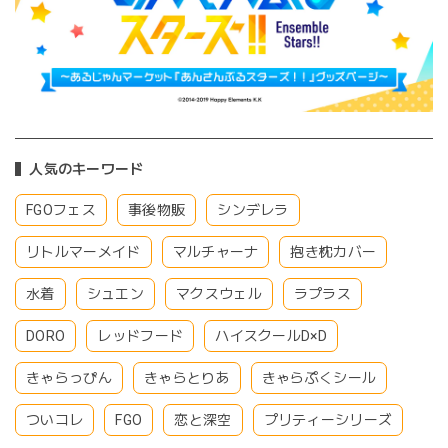
人気のキーワード
FGOフェス
事後物販
シンデレラ
リトルマーメイド
マルチャーナ
抱き枕カバー
水着
シュエン
マクスウェル
ラプラス
DORO
レッドフード
ハイスクールD×D
きゃらっぴん
きゃらとりあ
きゃらぷくシール
ついコレ
FGO
恋と深空
プリティーシリーズ