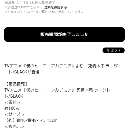
2025年12月15日 23:59 に販売終了
※別途送料がかかります。
送料を確認する
※¥10,000以上のご注文で国内送料が無料になります。
販売期間が終了しました
TVアニメ『僕のヒーローアカデミア』より、死柄木弔 ラージト
ート/BLACKが登場！
【商品情報】
TVアニメ『僕のヒーローアカデミア』 死柄木弔 ラージトー
ト/BLACK
＜素材＞
綿100％
＜サイズ＞
（約）縦40×横48×マチ15cm
＜販売元＞