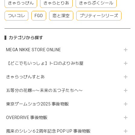
きゃらっぴん
きゃらとりあ
きゃらぷくシール
ついコレ
FGO
恋と深空
プリティーシリーズ
カテゴリから探す
MEGA NIKKE STORE ONLINE
【どこでもいっしょ】トロのよりみち屋
きゃらっぴんすとあ
五等分の花嫁∽〜未来の五つ子たちへ〜
東京ゲームショウ2025 事後物販
OVERDRIVE 事後物販
風来のシレン６2周年記念 POP UP 事後物販