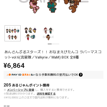
あんさんぶるスターズ！！ おなまえぴたんコ ラバーマスコ
ットvol.6(流星隊／Valkyrie／MaM) BOX 全8種
¥6,864
なら
手数料無料の
翌月払いでOK
205
あるじゃんポイント
獲得
※
メンバーシップに登録
し、購入をすると獲得できます。
※別途送料がかかります。
送料を確認する
※¥10,000以上のご注文で国内送料が無料になります。
数量