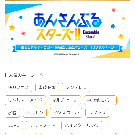
人気のキーワード
FGOフェス
事後物販
シンデレラ
リトルマーメイド
マルチャーナ
抱き枕カバー
水着
シュエン
マクスウェル
ラプラス
DORO
レッドフード
ハイスクールD×D