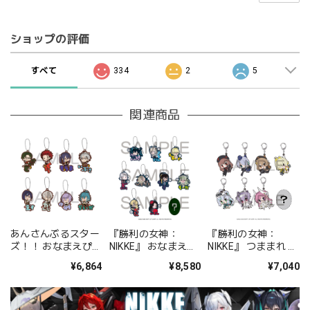
ショップの評価
すべて
334
2
5
関連商品
あんさんぶるスター
『勝利の女神：
『勝利の女神：
ズ！！ おなまえぴた
NIKKE』 おなまえぴ
NIKKE』 つままれ ラ
んコ ラバーマスコッ
たんコ ラバーマスコ
バーキーホルダー
¥6,864
¥8,580
¥7,040
トvol.7(紅
ット Vol.5 BOX 全10
Vol.1 BOX 全8種
月/Special for
種
Princess!) BOX 全8
種