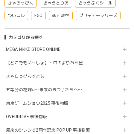
きゃらっぴん
きゃらとりあ
きゃらぷくシール
ついコレ
FGO
恋と深空
プリティーシリーズ
カテゴリから探す
MEGA NIKKE STORE ONLINE
【どこでもいっしょ】トロのよりみち屋
きゃらっぴんすとあ
五等分の花嫁∽〜未来の五つ子たちへ〜
東京ゲームショウ2025 事後物販
OVERDRIVE 事後物販
風来のシレン６2周年記念 POP UP 事後物販