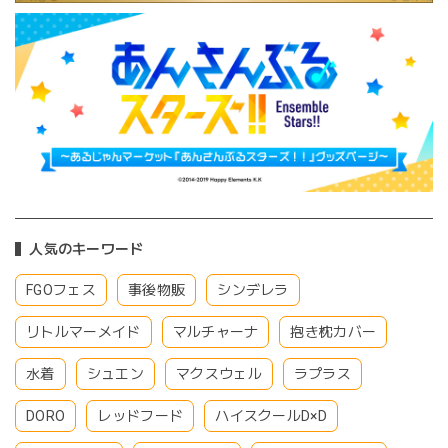
人気のキーワード
FGOフェス
事後物販
シンデレラ
リトルマーメイド
マルチャーナ
抱き枕カバー
水着
シュエン
マクスウェル
ラプラス
DORO
レッドフード
ハイスクールD×D