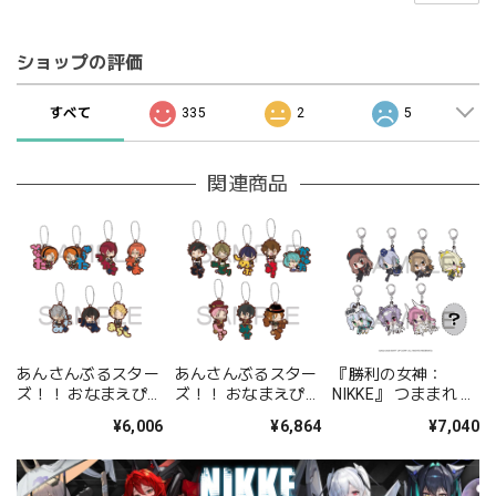
ショップの評価
すべて
335
2
5
関連商品
あんさんぶるスター
あんさんぶるスター
『勝利の女神：
ズ！！ おなまえぴた
ズ！！ おなまえぴた
NIKKE』 つままれ ラ
んコ ラバーマスコッ
んコ ラバーマスコッ
バーキーホルダー
¥6,006
¥6,864
¥7,040
トvol.5(2wink／
トvol.6(流星隊／
Vol.1 BOX 全8種
Knights) BOX 全7種
Valkyrie／MaM)
BOX 全8種