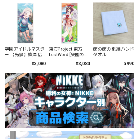
学園アイドルマスタ
東方Project 東方
ぼのぼの 刺繍ハンド
ー 【光景】篠澤 広
LostWord [楽園の有
タオル
ハイブリッドフェイ
閑な巫女] 博麗霊夢
¥3,080
¥3,080
¥990
スタオル
ハイブリッドフェイ
スタオル