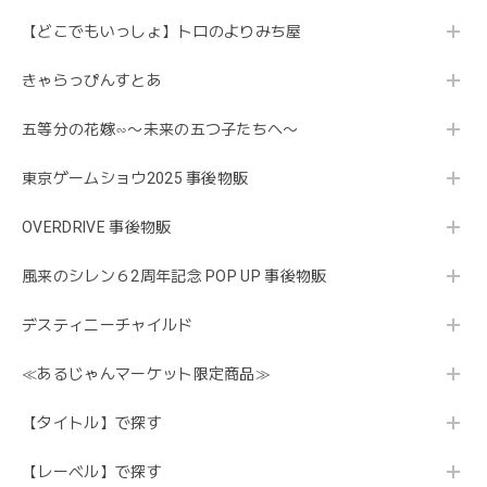
【どこでもいっしょ】トロのよりみち屋
きゃらっぴんすとあ
五等分の花嫁∽〜未来の五つ子たちへ〜
東京ゲームショウ2025 事後物販
OVERDRIVE 事後物販
風来のシレン６2周年記念 POP UP 事後物販
デスティニーチャイルド
≪あるじゃんマーケット限定商品≫
【タイトル】で探す
【レーベル】で探す