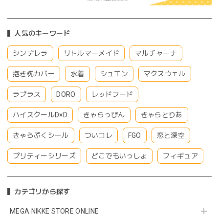
人気のキーワード
シンデレラ
リトルマーメイド
マルチャーナ
抱き枕カバー
水着
シュエン
マクスウェル
ラプラス
DORO
レッドフード
ハイスクールD×D
きゃらっぴん
きゃらとりあ
きゃらぷくシール
ついコレ
FGO
恋と深空
プリティーシリーズ
どこでもいっしょ
フィギュア
カテゴリから探す
MEGA NIKKE STORE ONLINE