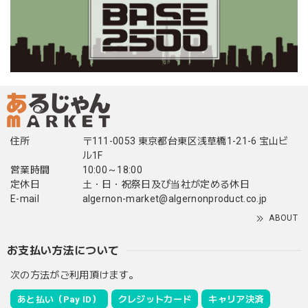
住所
〒111-0053 東京都台東区浅草橋1-21-6 宝山ビ
ル1F
営業時間
10:00～18:00
定休日
土・日・祝祭日及び当社が定める休日
E-mail
algernon-market@algernonproduct.co.jp
ABOUT
お支払い方法について
次の方法がご利用頂けます。
あと払い（Pay ID）
クレジットカード
キャリア決済