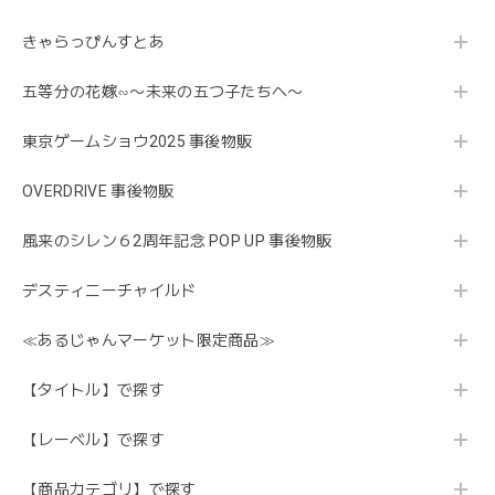
きゃらっぴんすとあ
五等分の花嫁∽〜未来の五つ子たちへ〜
東京ゲームショウ2025 事後物販
OVERDRIVE 事後物販
風来のシレン６2周年記念 POP UP 事後物販
デスティニーチャイルド
≪あるじゃんマーケット限定商品≫
【タイトル】で探す
【レーベル】で探す
【商品カテゴリ】で探す