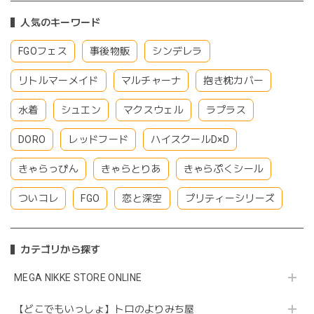
人気のキーワード
FGOフェス
事後物販
シンデレラ
リトルマーメイド
マルチャーナ
抱き枕カバー
水着
シュエン
マクスウェル
ラプラス
DORO
レッドフード
ハイスクールD×D
きゃらっぴん
きゃらとりあ
きゃらぷくシール
ついコレ
FGO
恋と深空
プリティーシリーズ
カテゴリから探す
MEGA NIKKE STORE ONLINE
【どこでもいっしょ】トロのよりみち屋