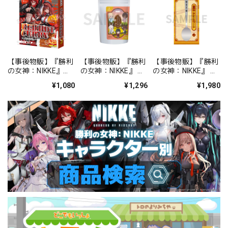
【事後物販】『勝利
【事後物販】『勝利
【事後物販】『勝利
の女神：NIKKE』
の女神：NIKKE』 め
の女神：NIKKE』 ア
RED HOT CURRY
がにけ茶~ Area 3rd
ーク特製 カレースプ
¥1,080
¥1,296
¥1,980
Area 3rd
金沢会場限定 金棒茶
ーン Area 3rd
~