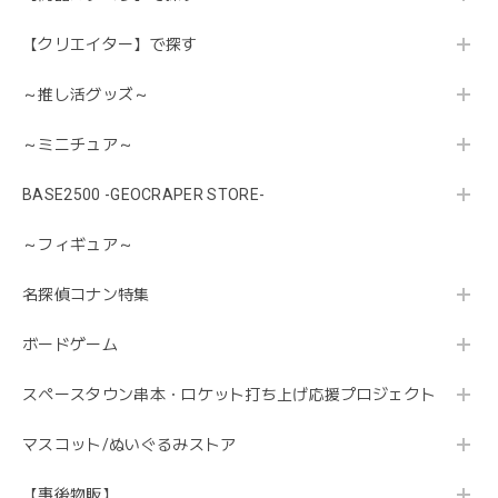
【クリエイター】で探す
～推し活グッズ～
～ミニチュア～
BASE2500 -GEOCRAPER STORE-
～フィギュア～
名探偵コナン特集
ボードゲーム
スペースタウン串本・ロケット打ち上げ応援プロジェクト
マスコット/ぬいぐるみストア
【事後物販】