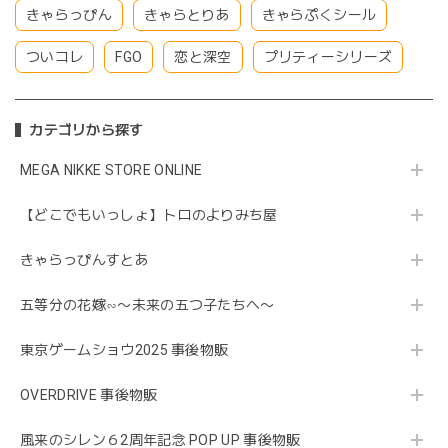
きゃらっぴん
きゃらとりあ
きゃらぷくシール
ついコレ
FGO
恋と深空
プリティーシリーズ
カテゴリから探す
MEGA NIKKE STORE ONLINE
【どこでもいっしょ】トロのよりみち屋
きゃらっぴんすとあ
五等分の花嫁∽〜未来の五つ子たちへ〜
東京ゲームショウ2025 事後物販
OVERDRIVE 事後物販
風来のシレン６2周年記念 POP UP 事後物販