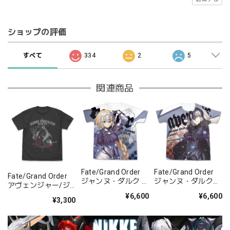
ショップの評価
すべて
334
2
5
関連商品
Fate/Grand Order
Fate/Grand Order
Fate/Grand Order
ジャンヌ・ダルク フ
ジャンヌ・ダルク
アヴェンジャー/ジ
ルグラフィックTシ
［オルタ］ フルグラ
ャンヌ・ダルク〔オ
¥6,600
¥6,600
ャツ/WHITE-
フィックTシャ
¥3,300
ルタ〕 Tシャ
S/M/L/XL
ツ/WHITE-
ツ/SUMI-S/M/L/XL
S/M/L/XL