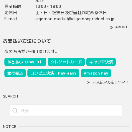
ル1F
営業時間
10:00～18:00
定休日
土・日・祝祭日及び当社が定める休日
E-mail
algernon-market@algernonproduct.co.jp
ABOUT
お支払い方法について
次の方法がご利用頂けます。
あと払い（Pay ID）
クレジットカード
キャリア決済
銀行振込
コンビニ決済・Pay-easy
Amazon Pay
お支払い方法について
SEARCH
NOTICE