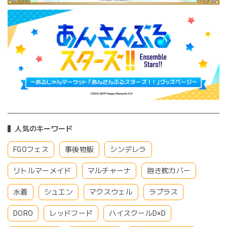
人気のキーワード
FGOフェス
事後物販
シンデレラ
リトルマーメイド
マルチャーナ
抱き枕カバー
水着
シュエン
マクスウェル
ラプラス
DORO
レッドフード
ハイスクールD×D