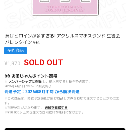
負けヒロインが多すぎる! アクリルスマホスタンド 生徒会
バレンタイン ver.
予約商品
SOLD OUT
¥1,870
56
あるじゃんポイント
獲得
※
メンバーシップに登録
し、購入をすると獲得できます。
2026年6月1日 23:59 に販売終了
発送予定：2026年8月中旬 から順次発送
※この商品は、発送予定時期が同じ商品とのみあわせて注文することができま
す。
※別途送料がかかります。
送料を確認する
※¥10,000以上のご注文で国内送料が無料になります。