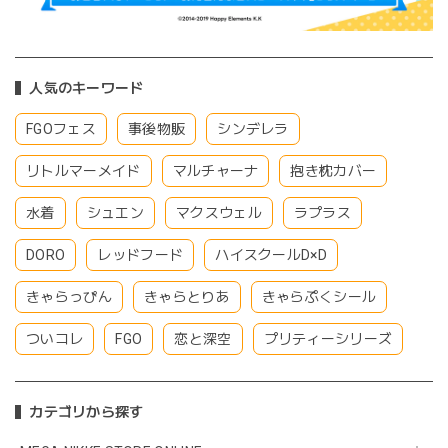
人気のキーワード
FGOフェス
事後物販
シンデレラ
リトルマーメイド
マルチャーナ
抱き枕カバー
水着
シュエン
マクスウェル
ラプラス
DORO
レッドフード
ハイスクールD×D
きゃらっぴん
きゃらとりあ
きゃらぷくシール
ついコレ
FGO
恋と深空
プリティーシリーズ
カテゴリから探す