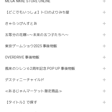
MEGA NIKKE STORE ONLINE
【どこでもいっしょ】トロのよりみち屋
きゃらっぴんすとあ
五等分の花嫁∽〜未来の五つ子たちへ〜
東京ゲームショウ2025 事後物販
OVERDRIVE 事後物販
風来のシレン６2周年記念 POP UP 事後物販
デスティニーチャイルド
≪あるじゃんマーケット限定商品≫
【タイトル】で探す