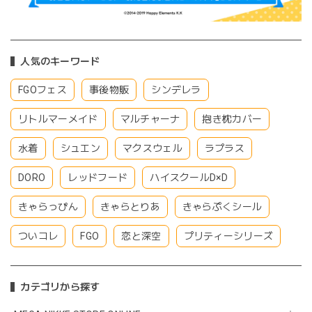
人気のキーワード
FGOフェス
事後物販
シンデレラ
リトルマーメイド
マルチャーナ
抱き枕カバー
水着
シュエン
マクスウェル
ラプラス
DORO
レッドフード
ハイスクールD×D
きゃらっぴん
きゃらとりあ
きゃらぷくシール
ついコレ
FGO
恋と深空
プリティーシリーズ
カテゴリから探す