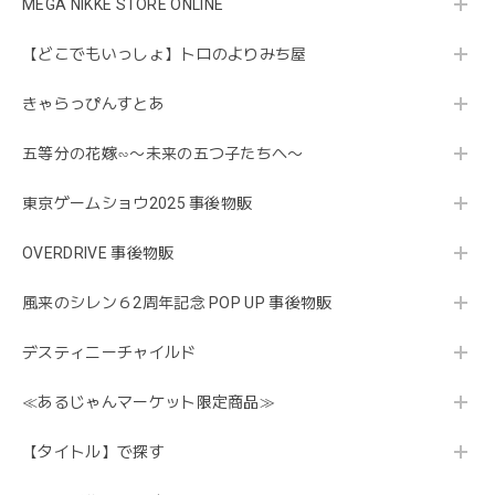
MEGA NIKKE STORE ONLINE
【どこでもいっしょ】トロのよりみち屋
きゃらっぴんすとあ
五等分の花嫁∽〜未来の五つ子たちへ〜
東京ゲームショウ2025 事後物販
OVERDRIVE 事後物販
風来のシレン６2周年記念 POP UP 事後物販
デスティニーチャイルド
≪あるじゃんマーケット限定商品≫
【タイトル】で探す