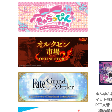
ゆんゆん
マットな
PET支
【商品情