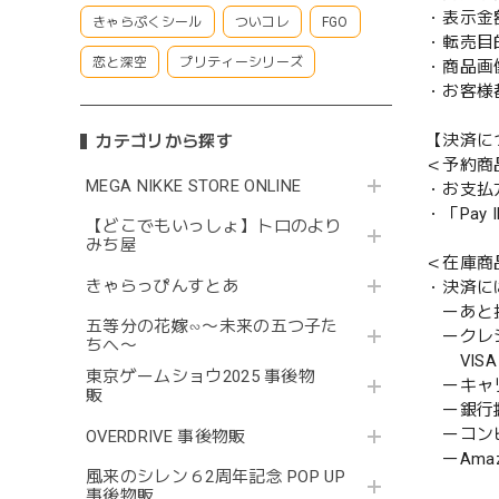
・表示金
きゃらぷくシール
ついコレ
FGO
・転売目
恋と深空
プリティーシリーズ
・商品画
・お客様
【決済に
カテゴリから探す
＜予約商
MEGA NIKKE STORE ONLINE
・お支払
・「Pa
【どこでもいっしょ】トロのより
みち屋
＜在庫商
きゃらっぴんすとあ
・決済に
ーあと払い
五等分の花嫁∽〜未来の五つ子た
ークレ
ちへ〜
VISA／
東京ゲームショウ2025 事後物
ーキャ
販
ー銀行
ーコンビニ
OVERDRIVE 事後物販
ーAmazo
風来のシレン６2周年記念 POP UP
事後物販