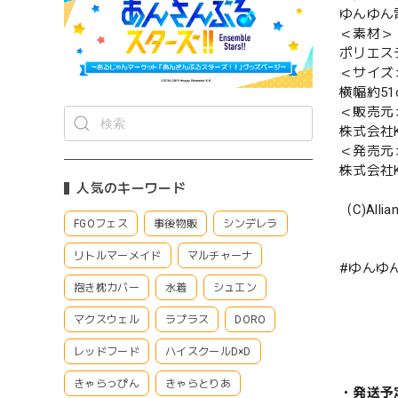
ゆんゆん
＜素材＞
ポリエス
＜サイズ
横幅約51
＜販売元
株式会社Ke
＜発売元
株式会社Ke
人気のキーワード
（C)Allian
FGOフェス
事後物販
シンデレラ
リトルマーメイド
マルチャーナ
#ゆんゆ
抱き枕カバー
水着
シュエン
マクスウェル
ラプラス
DORO
レッドフード
ハイスクールD×D
きゃらっぴん
きゃらとりあ
・発送予