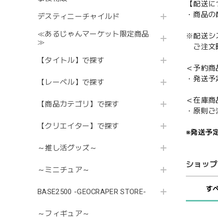
【配送に
・商品の
デスティニーチャイルド
≪あるじゃんマーケット限定商品
※配送シ
≫
ご注文時
【タイトル】で探す
＜予約商
・発送予
【レーベル】で探す
＜在庫商
【商品カテゴリ】で探す
・原則ご
【クリエイター】で探す
※発送予
～推し活グッズ～
ショップ
～ミニチュア～
す
BASE2500 -GEOCRAPER STORE-
～フィギュア～