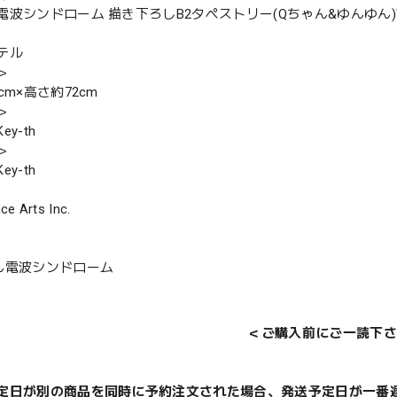
電波シンドローム 描き下ろしB2タペストリー(Qちゃん&ゆんゆん
テル
＞
cm×高さ約72cm
＞
y-th
＞
y-th
ce Arts Inc.
ん電波シンドローム
＜ご購入前にご一読下さ
定日が別の商品を同時に予約注文された場合、発送予定日が一番