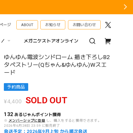
ページ
ABOUT
お知らせ
お問い合わせ
 ／
メガニケストアオンライン
ゆんゆん電波シンドローム 描き下ろしB2
タペストリー(Qちゃん&ゆんゆん)Wスエ
ード
予約商品
SOLD OUT
¥4,400
132
あるじゃんポイント
獲得
※
メンバーシップに登録
し、購入をすると獲得できます。
2026年6月28日 23:59 に販売終了
発送予定：2026年9月上旬 から順次発送