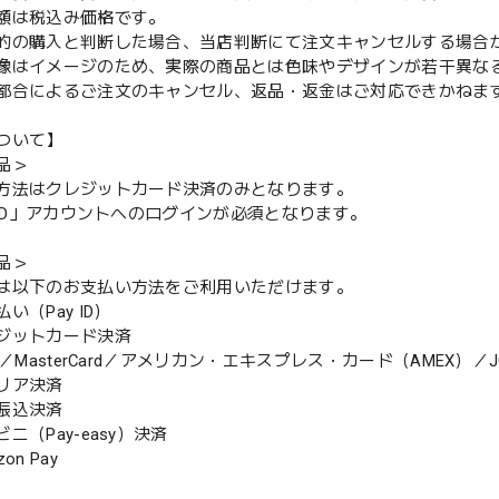
額は税込み価格です。
的の購入と判断した場合、当店判断にて注文キャンセルする場合
像はイメージのため、実際の商品とは色味やデザインが若干異な
都合によるご注文のキャンセル、返品・返金はご対応できかねま
ついて】
品＞
方法はクレジットカード決済のみとなります。
y ID」アカウントへのログインが必須となります。
品＞
は以下のお支払い方法をご利用いただけます。
（Pay ID）
ジットカード決済
MasterCard／アメリカン・エキスプレス・カード（AMEX）／J
リア決済
振込決済
（Pay-easy）決済
n Pay