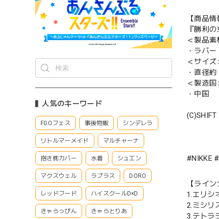
【商品情
『勝利の
＜製品素
・ラバー
＜サイズ
・直径約 
＜製造国
・中国
人気のキーワード
(C)SHIFT
FGOフェス
事後物販
シンデレラ
リトルマーメイド
マルチャーナ
#NIKK
抱き枕カバー
水着
シュエン
マクスウェル
ラプラス
DORO
【ライン
1.エリシ
レッドフード
ハイスクールD×D
2.ミシ
きゃらっぴん
きゃらとりあ
3.テトラ