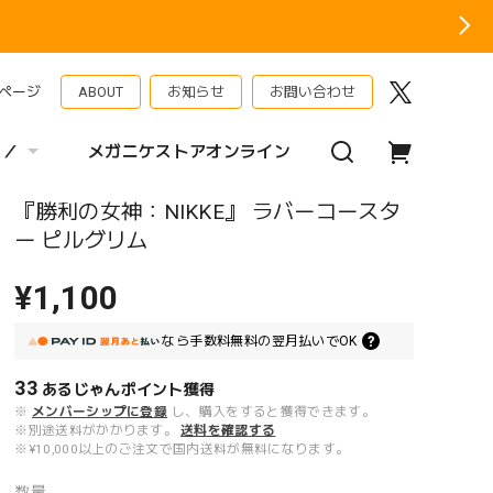
ページ
ABOUT
お知らせ
お問い合わせ
 ／
メガニケストアオンライン
『勝利の女神：NIKKE』 ラバーコースタ
ー ピルグリム
¥1,100
なら
手数料無料の
翌月払いでOK
33
あるじゃんポイント
獲得
※
メンバーシップに登録
し、購入をすると獲得できます。
※別途送料がかかります。
送料を確認する
※¥10,000以上のご注文で国内送料が無料になります。
数量