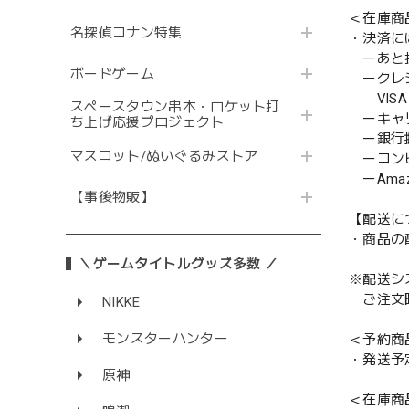
＜在庫商
名探偵コナン特集
・決済に
ーあと払い
ボードゲーム
ークレ
VISA／
スペースタウン串本・ロケット打
ーキャ
ち上げ応援プロジェクト
ー銀行
マスコット/ぬいぐるみストア
ーコンビニ
ーAmazo
【事後物販】
【配送に
・商品の
＼ゲームタイトルグッズ多数 ／
※配送シ
ご注文時
NIKKE
モンスターハンター
＜予約商
・発送予
原神
＜在庫商