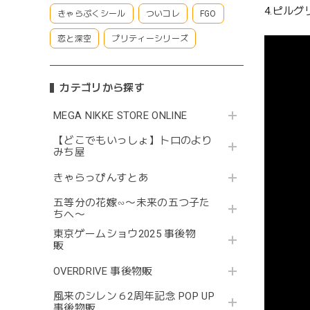
4.ピルグ
きゃらぷくシール
ついコレ
FGO
恋と深空
プリティーシリーズ
カテゴリから探す
MEGA NIKKE STORE ONLINE
【どこでもいっしょ】トロのより
みち屋
きゃらっぴんすとあ
五等分の花嫁∽〜未来の五つ子た
ちへ〜
東京ゲームショウ2025 事後物
販
OVERDRIVE 事後物販
風来のシレン６2周年記念 POP UP
事後物販