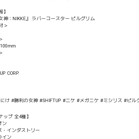
報】
女神：NIKKE』 ラバーコースター ピルグリム
材＞
＞
100mm
＞
 UP CORP.
E #にけ #勝利の女神 #SHIFTUP #ニケ #メガニケ #ミシリス 
ナップ 全4種】
オン
リス・インダストリー
ライン