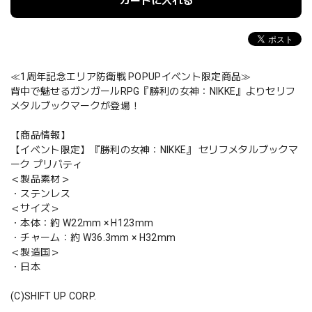
カートに入れる
≪1周年記念エリア防衛戦 POPUPイベント限定商品≫
背中で魅せるガンガールRPG『勝利の女神：NIKKE』よりセリフ
メタルブックマークが登場！
【商品情報】
【イベント限定】『勝利の女神：NIKKE』 セリフメタルブックマ
ーク プリバティ
＜製品素材＞
・ステンレス
＜サイズ＞
・本体：約 W22mm × H123mm
・チャーム：約 W36.3mm × H32mm
＜製造国＞
・日本
(C)SHIFT UP CORP.