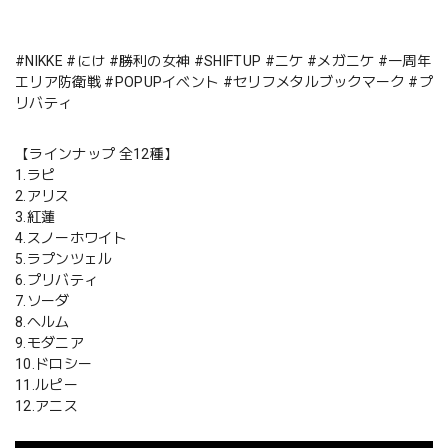
#NIKKE #にけ #勝利の女神 #SHIFTUP #ニケ #メガニケ #一周年
エリア防衛戦 #POPUPイベント #セリフメタルブックマーク #プ
リバティ
【ラインナップ 全12種】
1.ラピ
2.アリス
3.紅蓮
4.スノーホワイト
5.ラプンツェル
6.プリバティ
7.ソーダ
8.ヘルム
9.モダニア
10.ドロシー
11.ルピー
12.アニス