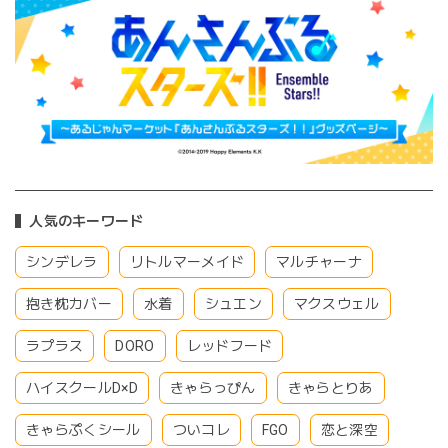
人気のキーワード
シンデレラ
リトルマーメイド
マルチャーナ
抱き枕カバー
水着
シュエン
マクスウェル
ラプラス
DORO
レッドフード
ハイスクールD×D
きゃらっぴん
きゃらとりあ
きゃらぷくシール
ついコレ
FGO
恋と深空