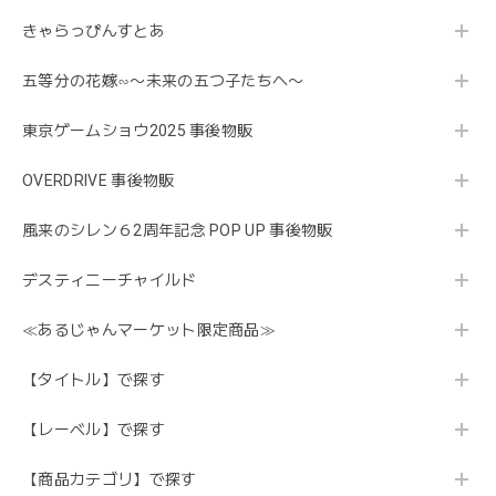
きゃらっぴんすとあ
五等分の花嫁∽〜未来の五つ子たちへ〜
東京ゲームショウ2025 事後物販
OVERDRIVE 事後物販
風来のシレン６2周年記念 POP UP 事後物販
デスティニーチャイルド
≪あるじゃんマーケット限定商品≫
【タイトル】で探す
【レーベル】で探す
【商品カテゴリ】で探す