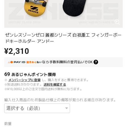
ゼンレスゾーンゼロ 麗都シリーズ 白祇重工 フィンガーボー
ドキーホルダー アンドー
¥2,310
なら
手数料無料の
翌月払いでOK
69
あるじゃんポイント
獲得
※
メンバーシップに登録
し、購入をすると獲得できます。
※別途送料がかかります。
送料を確認する
※¥10,000以上のご注文で国内送料が無料になります。
輸入仕入商品のため製品仕様上の傷等が見られる場合があります。
数量