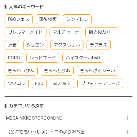
人気のキーワード
FGOフェス
事後物販
シンデレラ
リトルマーメイド
マルチャーナ
抱き枕カバー
水着
シュエン
マクスウェル
ラプラス
DORO
レッドフード
ハイスクールD×D
きゃらっぴん
きゃらとりあ
きゃらぷくシール
ついコレ
FGO
恋と深空
プリティーシリーズ
カテゴリから探す
MEGA NIKKE STORE ONLINE
【どこでもいっしょ】トロのよりみち屋