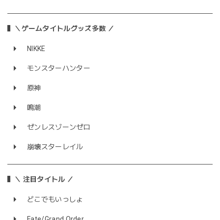
＼ゲームタイトルグッズ多数 ／
NIKKE
モンスターハンター
原神
鳴潮
ゼンレスゾーンゼロ
崩壊スターレイル
＼ 注目タイトル ／
どこでもいっしょ
Fate/Grand Order