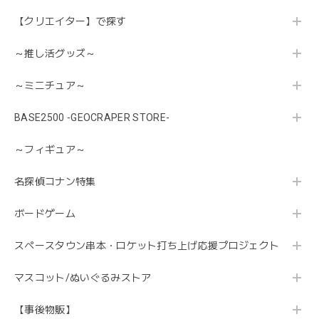
【クリエイター】で探す
～推し活グッズ～
～ミニチュア～
BASE2500 -GEOCRAPER STORE-
～フィギュア～
名探偵コナン特集
ボードゲーム
スペースタウン串本・ロケット打ち上げ応援プロジェクト
マスコット/ぬいぐるみストア
【事後物販】