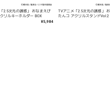
「2.5次元の誘惑」 おなまえぴ
TVアニメ「2.5次元の誘惑」 
クリルキーホルダー BOX
たんコ アクリルスタンドVol.2
＆ノキエル 天使空挺隊/ノノア
¥5,984