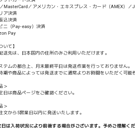
ジットカード決済
MasterCard／アメリカン・エキスプレス・カード（AMEX）／J
リア決済
振込決済
（Pay-easy）決済
n Pay
ついて】
配送先は、日本国内の住所のみご利用いただけます。
ステムの都合上、月末最終平日は発送作業を行っておりません。
期や商品によっては発送までに通常よりお時間をいただく可能
品＞
定日は商品ページをご確認ください。
品＞
注文から5営業日以内に発送いたします。
定日は入荷状況により前後する場合がございます。予めご理解く