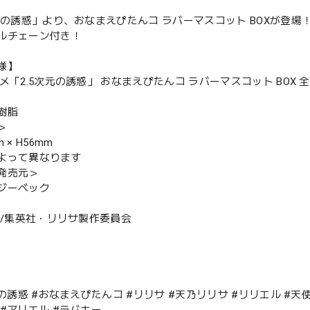
次元の誘惑」より、おなまえぴたんコ ラバーマスコット BOXが登場
ルチェーン付き！
様】
メ「2.5次元の誘惑」 おなまえぴたんコ ラバーマスコット BOX 全
樹脂
＞
 × H56mm
よって異なります
発売元＞
ジーベック
本悠/集英社・リリサ製作委員会
元の誘惑 #おなまえぴたんコ #リリサ #天乃リリサ #リリエル #天