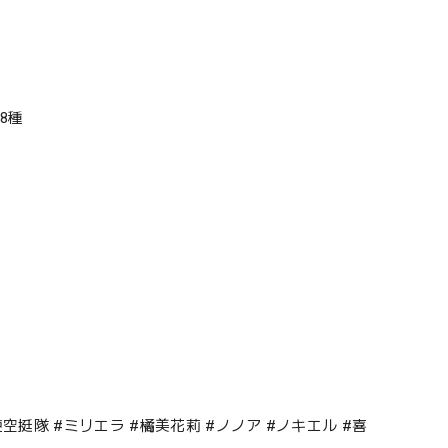
！
8種
使空挺隊 #ミリエラ #橘美花莉 #ノノア #ノキエル #喜