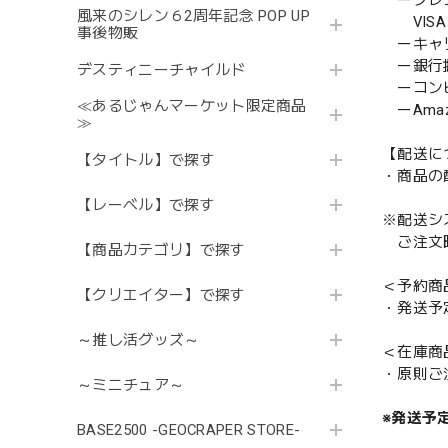
ークレ
風来のシレン６2周年記念 POP UP
VISA／
事後物販
ーキャ
ー銀行
デスティニーチャイルド
ーコンビニ
≪あるじゃんマーケット限定商品
ーAmazo
≫
【配送に
【タイトル】で探す
・商品の
【レーベル】で探す
※配送シ
ご注文時
【商品カテゴリ】で探す
＜予約商
【クリエイター】で探す
・発送予
～推し活グッズ～
＜在庫商
・原則ご
～ミニチュア～
※発送予
BASE2500 -GEOCRAPER STORE-