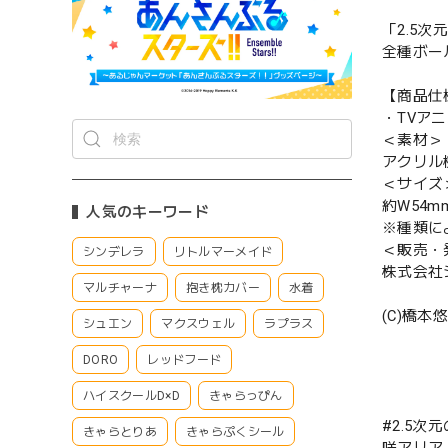
「2.5
全種ボー
【商品仕
・TVアニ
＜素材＞
アクリル
＜サイズ
約W54mm
人気のキーワード
※種類に
＜販売・
シンデレラ
リトルマーメイド
株式会社
マルチャーナ
抱き枕カバー
水着
(C)橋
シュエン
マクスウェル
ラプラス
DORO
レッドフード
ハイスクールD×D
きゃらっぴん
#2.5次
きゃらとりあ
きゃらぷくシール