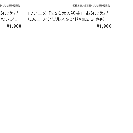
おなまえぴ
TVアニメ「2.5次元の誘惑」 おなまえぴ
 Ａ:ノノア
たんコ アクリルスタンドVol.2 Ｂ:喜咲ア
リア＆アリエル 天使空挺隊/アリア
¥1,980
¥1,980