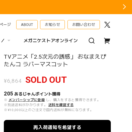
ページ
ABOUT
お知らせ
お問い合わせ
 ／
メガニケストアオンライン
TVアニメ「2.5次元の誘惑」 おなまえぴ
たんコ ラバーマスコット
SOLD OUT
¥6,864
205
あるじゃんポイント
獲得
※
メンバーシップに登録
し、購入をすると獲得できます。
※別途送料がかかります。
送料を確認する
※¥10,000以上のご注文で国内送料が無料になります。
再入荷通知を希望する