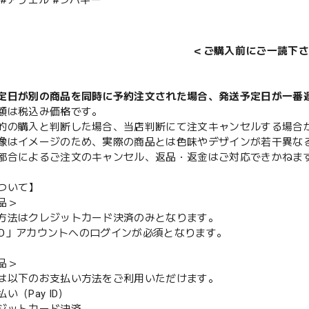
 #アリエル #ラバキー
＜ご購入前にご一読下さ
定日が別の商品を同時に予約注文された場合、発送予定日が一番
額は税込み価格です。
的の購入と判断した場合、当店判断にて注文キャンセルする場合
像はイメージのため、実際の商品とは色味やデザインが若干異な
都合によるご注文のキャンセル、返品・返金はご対応できかねま
ついて】
品＞
方法はクレジットカード決済のみとなります。
y ID」アカウントへのログインが必須となります。
品＞
は以下のお支払い方法をご利用いただけます。
（Pay ID）