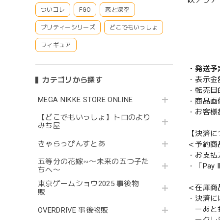
咲アリア
ついコレ
FGO
恋と深空
プリティーシリーズ
どこでもいっしょ
フィギュア
・発送予
・表示金
カテゴリから探す
・転売目
MEGA NIKKE STORE ONLINE
・商品画
・お客様
【どこでもいっしょ】トロのより
みち屋
【決済に
きゃらっぴんすとあ
＜予約商
・お支払
五等分の花嫁∽〜未来の五つ子た
・「Pa
ちへ〜
東京ゲームショウ2025 事後物
＜在庫商
販
・決済に
ーあと払い
OVERDRIVE 事後物販