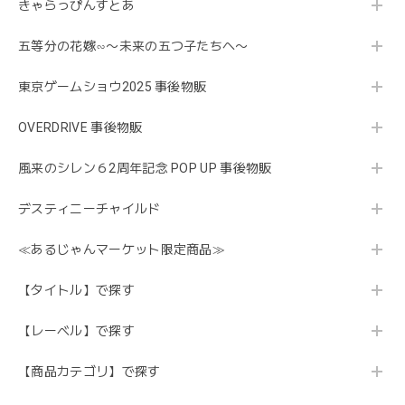
きゃらっぴんすとあ
五等分の花嫁∽〜未来の五つ子たちへ〜
東京ゲームショウ2025 事後物販
OVERDRIVE 事後物販
風来のシレン６2周年記念 POP UP 事後物販
デスティニーチャイルド
≪あるじゃんマーケット限定商品≫
【タイトル】で探す
【レーベル】で探す
【商品カテゴリ】で探す