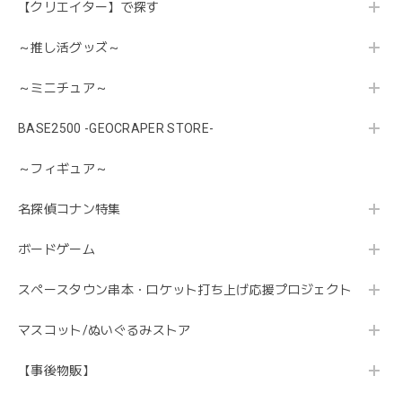
【クリエイター】で探す
～推し活グッズ～
～ミニチュア～
BASE2500 -GEOCRAPER STORE-
～フィギュア～
名探偵コナン特集
ボードゲーム
スペースタウン串本・ロケット打ち上げ応援プロジェクト
マスコット/ぬいぐるみストア
【事後物販】