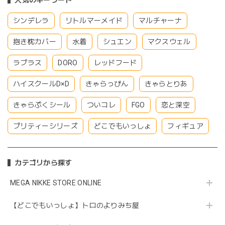
人気のキーワード
シンデレラ
リトルマーメイド
マルチャーナ
抱き枕カバー
水着
シュエン
マクスウェル
ラプラス
DORO
レッドフード
ハイスクールD×D
きゃらっぴん
きゃらとりあ
きゃらぷくシール
ついコレ
FGO
恋と深空
プリティーシリーズ
どこでもいっしょ
フィギュア
カテゴリから探す
MEGA NIKKE STORE ONLINE
【どこでもいっしょ】トロのよりみち屋