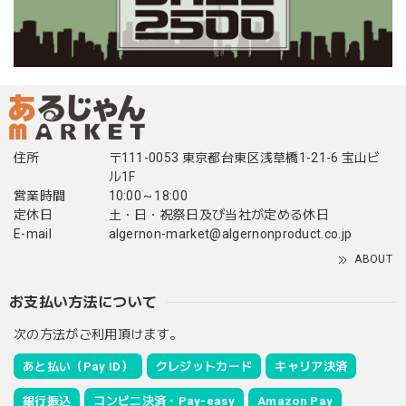
住所
〒111-0053 東京都台東区浅草橋1-21-6 宝山ビ
ル1F
営業時間
10:00～18:00
定休日
土・日・祝祭日及び当社が定める休日
E-mail
algernon-market@algernonproduct.co.jp
ABOUT
お支払い方法について
次の方法がご利用頂けます。
あと払い（Pay ID）
クレジットカード
キャリア決済
銀行振込
コンビニ決済・Pay-easy
Amazon Pay