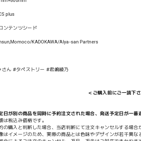
mm×600mm
 plus
コンテンツシード
nsun,Momoco/KADOKAWA/Alya-san Partners
ャさん #タペストリー #君嶋綾乃
＜ご購入前にご一読下さ
定日が別の商品を同時に予約注文された場合、発送予定日が一番
額は税込み価格です。
的の購入と判断した場合、当店判断にて注文キャンセルする場合
像はイメージのため、実際の商品とは色味やデザインが若干異な