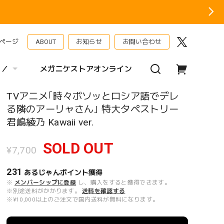
ページ
ABOUT
お知らせ
お問い合わせ
 ／
メガニケストアオンライン
TVアニメ｢時々ボソッとロシア語でデレ
る隣のアーリャさん｣ 特大タペストリー
君嶋綾乃 Kawaii ver.
SOLD OUT
¥7,700
231
あるじゃんポイント
獲得
※
メンバーシップに登録
し、購入をすると獲得できます。
※別途送料がかかります。
送料を確認する
※¥10,000以上のご注文で国内送料が無料になります。