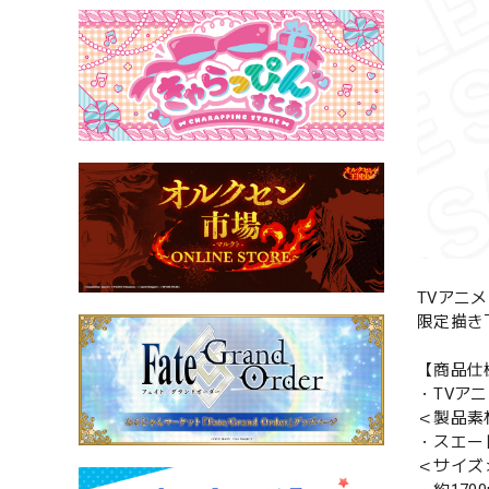
TVアニ
限定描き
【商品仕
・TVアニ
＜製品素
・スエー
＜サイズ