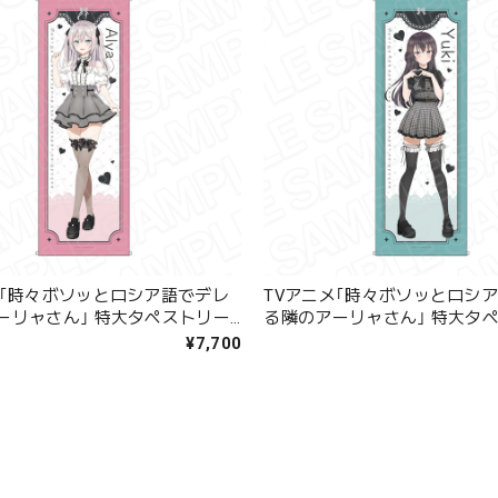
メ｢時々ボソッとロシア語でデレ
TVアニメ｢時々ボソッとロシ
ーリャさん｣ 特大タペストリー
る隣のアーリャさん｣ 特大タ
イロヴナ･九条 Kawaii ver.
周防有希 Kawaii ver.
¥7,700