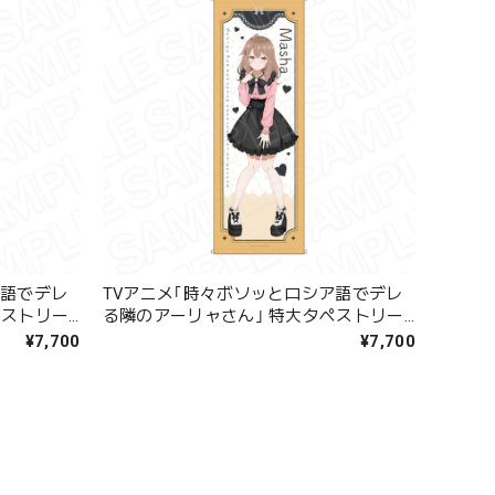
ア語でデレ
TVアニメ｢時々ボソッとロシア語でデレ
ペストリー
る隣のアーリャさん｣ 特大タペストリー
マリヤ･ミハイロヴナ･九条 Kawaii ver.
¥7,700
¥7,700