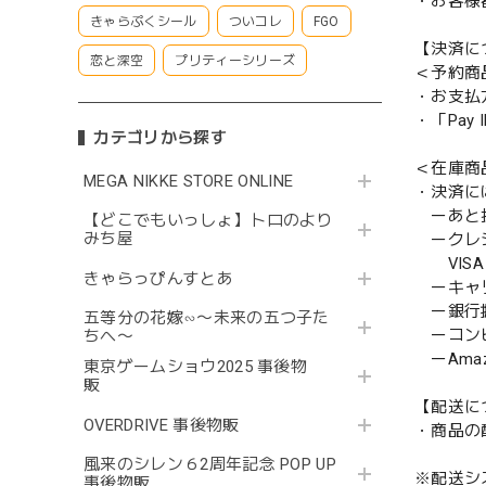
・お客様
きゃらぷくシール
ついコレ
FGO
【決済に
恋と深空
プリティーシリーズ
＜予約商
・お支払
・「Pa
カテゴリから探す
＜在庫商
MEGA NIKKE STORE ONLINE
・決済に
ーあと払い
【どこでもいっしょ】トロのより
みち屋
ークレ
VISA／
きゃらっぴんすとあ
ーキャ
ー銀行
五等分の花嫁∽〜未来の五つ子た
ーコンビニ
ちへ〜
ーAmazo
東京ゲームショウ2025 事後物
販
【配送に
OVERDRIVE 事後物販
・商品の
風来のシレン６2周年記念 POP UP
※配送シ
事後物販