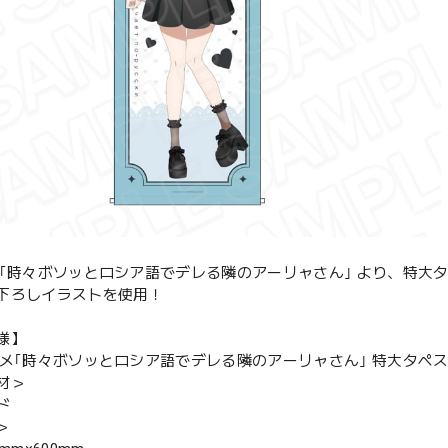
メ｢時々ボソッとロシア語でデレる隣のアーリャさん｣ より、特大
下ろしイラストを使用！
様】
メ｢時々ボソッとロシア語でデレる隣のアーリャさん｣ 特大タペストリー 
材＞
ド
＞