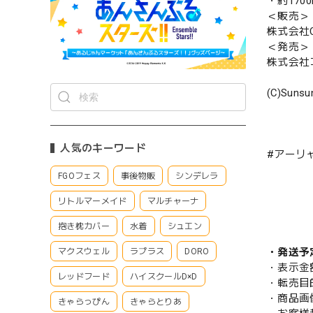
・約1700
＜販売＞
株式会社CS
＜発売＞
株式会社
(C)Sunsu
人気のキーワード
#アーリ
FGOフェス
事後物販
シンデレラ
リトルマーメイド
マルチャーナ
抱き枕カバー
水着
シュエン
・発送予
マクスウェル
ラプラス
DORO
・表示金
レッドフード
ハイスクールD×D
・転売目
・商品画
きゃらっぴん
きゃらとりあ