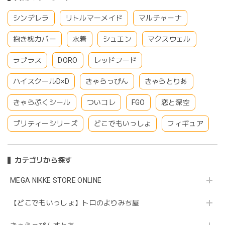
シンデレラ
リトルマーメイド
マルチャーナ
抱き枕カバー
水着
シュエン
マクスウェル
ラプラス
DORO
レッドフード
ハイスクールD×D
きゃらっぴん
きゃらとりあ
きゃらぷくシール
ついコレ
FGO
恋と深空
プリティーシリーズ
どこでもいっしょ
フィギュア
カテゴリから探す
MEGA NIKKE STORE ONLINE
【どこでもいっしょ】トロのよりみち屋