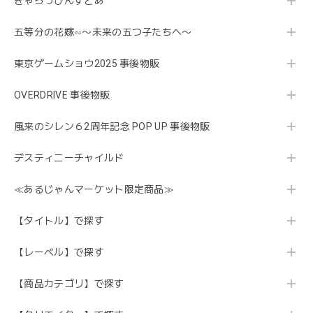
きゃらっぴんすとあ
五等分の花嫁∽〜未来の五つ子たちへ〜
東京ゲームショウ2025 事後物販
OVERDRIVE 事後物販
風来のシレン６2周年記念 POP UP 事後物販
デスティニーチャイルド
≪あるじゃんマーケット限定商品≫
【タイトル】で探す
【レーベル】で探す
【商品カテゴリ】で探す