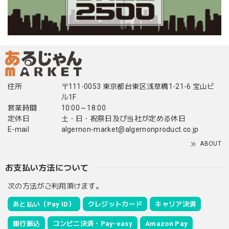
住所
〒111-0053 東京都台東区浅草橋1-21-6 宝山ビ
ル1F
営業時間
10:00～18:00
定休日
土・日・祝祭日及び当社が定める休日
E-mail
algernon-market@algernonproduct.co.jp
ABOUT
お支払い方法について
次の方法がご利用頂けます。
あと払い（Pay ID）
クレジットカード
キャリア決済
銀行振込
コンビニ決済・Pay-easy
Amazon Pay