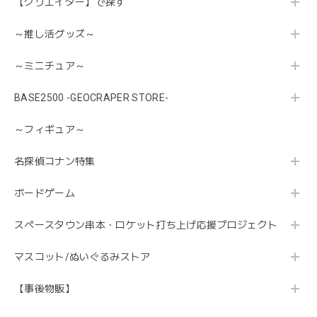
【クリエイター】で探す
～推し活グッズ～
～ミニチュア～
BASE2500 -GEOCRAPER STORE-
～フィギュア～
名探偵コナン特集
ボードゲーム
スペースタウン串本・ロケット打ち上げ応援プロジェクト
マスコット/ぬいぐるみストア
【事後物販】